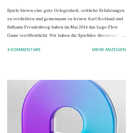
Spiele bieten eine gute Gelegenheit, zeitliche Erfahrungen
zu verdichten und gemeinsam zu lernen. Karl Scotland und
Sallyann Freudenberg haben im Mai 2014 das Lego Flow
Game veröffentlicht. Wir haben die Spielidee übernommen,
aber das Spielmaterial gewechselt. Statt Legosteinen
4 KOMMENTARE
MEHR ANZEIGEN
benutzen wir Material aus Grzegorz Rejchtmans Ubongo-
Spiel. Hier präsentieren wir die Anleitung für das Ubongo
Flow Game.