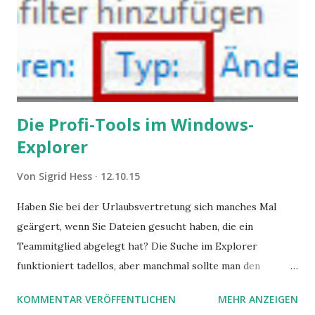
Die Profi-Tools im Windows-
Explorer
Von
Sigrid Hess
12.10.15
Haben Sie bei der Urlaubsvertretung sich manches Mal
geärgert, wenn Sie Dateien gesucht haben, die ein
Teammitglied abgelegt hat? Die Suche im Explorer
funktioniert tadellos, aber manchmal sollte man den
Suchbegriff noch ein bisschen genauer fassen können. Z.B.
KOMMENTAR VERÖFFENTLICHEN
MEHR ANZEIGEN
mit UND oder ODER oder NICHT... Das geht so einfach,