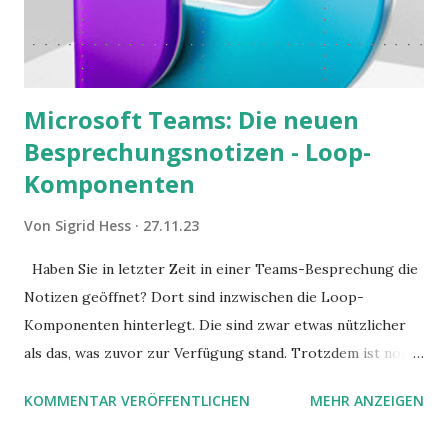
Microsoft Teams: Die neuen
Besprechungsnotizen - Loop-
Komponenten
Von
Sigrid Hess
27.11.23
Haben Sie in letzter Zeit in einer Teams-Besprechung die
Notizen geöffnet? Dort sind inzwischen die Loop-
Komponenten hinterlegt. Die sind zwar etwas nützlicher
als das, was zuvor zur Verfügung stand. Trotzdem ist noch
Luft nach oben. Und es gibt sogar einige ernstzunehmende
KOMMENTAR VERÖFFENTLICHEN
MEHR ANZEIGEN
Stolperfallen. Hier ein erster, kritischer Blick auf das was
Sie damit tun können. Und auch darauf, was Sie besser sein