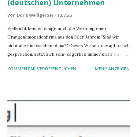
(deutschen) Unternehmen
Von
Doris Weißgerber
13.7.26
Vielleicht kennen einige noch die Werbung einer
Orangenlimonadenfirma aus den 80er Jahren: "Sind wir
nicht alle ein bisschen bluna?" Dieses Wissen, metaphorisch
gesprochen, setzt sich sehr zögerlich immer mehr im
öffentlichen Bewusstsein fest: unsere Hirne sind nicht alle
KOMMENTAR VERÖFFENTLICHEN
MEHR ANZEIGEN
gleich. Im Arbeitskontext kann es zu nicht verstandenen
Konflikten kommen, wenn alle über einen Kamm geschoren
werden. Außerdem wundern sich Krankenkassen über
steigende Ausgaben wegen Depressionen, Burnouts und
Angstzuständen ihrer Mitglieder. Dafür könnte es Gründe
geben, die weitgehend noch im Dunkeln zu liegen scheinen.