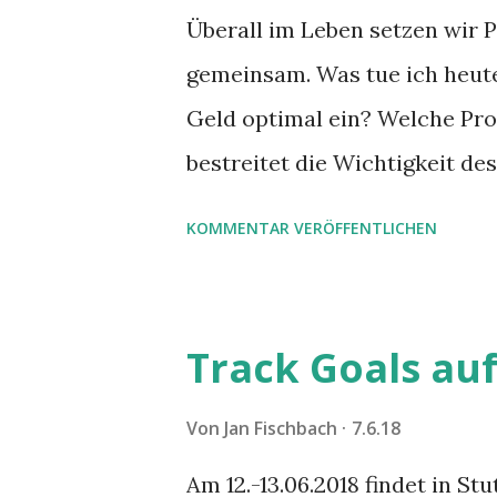
Überall im Leben setzen wir Pr
gemeinsam. Was tue ich heute
Geld optimal ein? Welche Pro
bestreitet die Wichtigkeit de
Kleinprojekte. Aber, viele käm
KOMMENTAR VERÖFFENTLICHEN
Priorisierung bedeutet, etwas 
so viel Tränen kosten. Lass 
Schwierigkeiten liegen, und v
Track Goals au
Von
Jan Fischbach
7.6.18
Am 12.-13.06.2018 findet in St