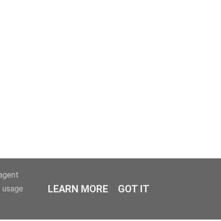
-agent
LEARN MORE
GOT IT
e usage