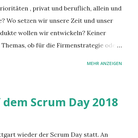
ioritäten , privat und beruflich, allein und
? Wo setzen wir unsere Zeit und unser
dukte wollen wir entwickeln? Keiner
s Themas, ob für die Firmenstrategie oder
pfen mit der Priorisierung. Insofern, dass
MEHR ANZEIGEN
als “erstes” zu setzen, dürfte die Kampf
uns gemeinsam schauen, wo die
ielleicht finden wir einen anderen Ansatz.
f dem Scrum Day 2018
uttgart wieder der Scrum Day statt. An