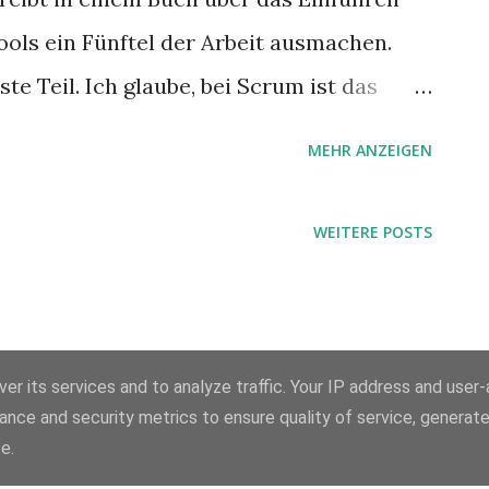
ools ein Fünftel der Arbeit ausmachen.
te Teil. Ich glaube, bei Scrum ist das
MEHR ANZEIGEN
WEITERE POSTS
er its services and to analyze traffic. Your IP address and user
ance and security metrics to ensure quality of service, generat
Powered by Blogger
e.