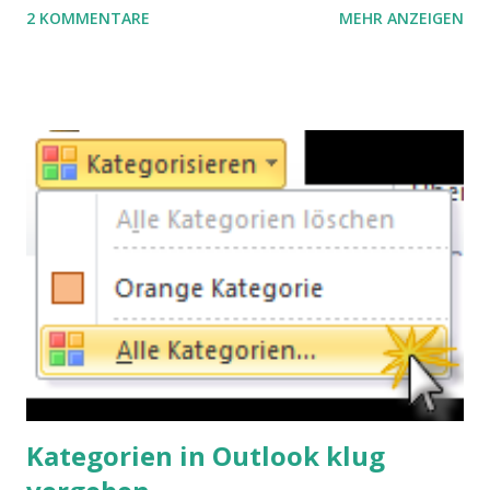
2 KOMMENTARE
MEHR ANZEIGEN
„digitale Rechnungsbearbeitung“ bezeichnet. Unsere
These: Der Belegworkflow spielt in den Werbeschriften
der DMS-Hersteller zwar immer eine große Rolle. Darauf
aber die Auswahl eines DMS-Produkts zu stützen, wäre
eine völlige Fehlentscheidung.
Kategorien in Outlook klug