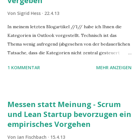
vergeben
Von
Sigrid Hess
22.4.13
In meinem letzten Blogartikel //1// habe ich Ihnen die
Kategorien in Outlook vorgestellt. Technisch ist das
Thema wenig aufregend (abgesehen von der bedauerlichen
Tatsache, dass die Kategorien nicht zentral gesteuert
werden können). Wie aber kategorisiert man klug? Welche
1 KOMMENTAR
MEHR ANZEIGEN
Begriffe eignen sich und was genau nützen die Kategorien?
<
Messen statt Meinung - Scrum
und Lean Startup bevorzugen ein
empirisches Vorgehen
Von
Jan Fischbach
15.4.13