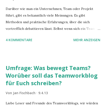
Darüber wie man ein Unternehmen, Team oder Projekt
führt, gibt es bekanntlich viele Meinungen. Es gibt
Methoden und praktische Erfahrungen, über die sich
vortrefflich debattieren lässt. Selbst wenn sich ein Team
auf ein Vorgehen geeinigt hat, können uns der Kontext und
4 KOMMENTARE
MEHR ANZEIGEN
kognitive Verzerrungen (/1/) einen Strich durch die
Erfolgsrechnung machen. Wie kommen wir aus diesem
Dilemma heraus? Aus meiner Sicht ist ein Erfolgsfaktor
von Scrum, dass dort Wert auf ein empirisches Vorgehen
Umfrage: Was bewegt Teams?
gelegt wird. Das bedeutet, dass man arbeitet, sich
Worüber soll das Teamworkblog
verbessert und dann misst. Ändert sich die Produktivität
für Euch schreiben?
oder nicht? Wenn ja, geänderte Arbeitsweise beibehalten;
wenn nein, weiter anpassen (inspect and adapt). Zu solch
Von
Jan Fischbach
9.4.13
einem Vorgehen gibt es gute Anregungen in Buchform.
Liebe Leser und Freunde des Teamworkblogs, wir würden