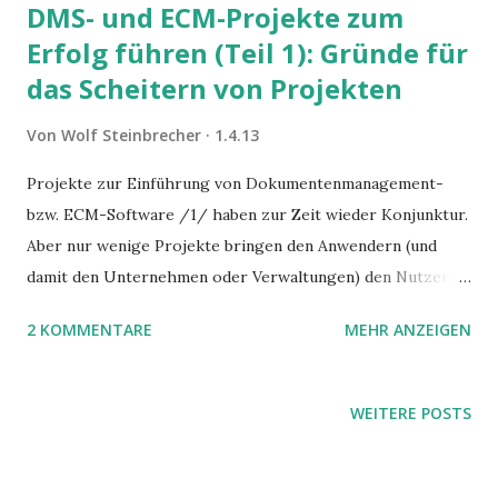
DMS- und ECM-Projekte zum
Erfolg führen (Teil 1): Gründe für
das Scheitern von Projekten
Von
Wolf Steinbrecher
1.4.13
Projekte zur Einführung von Dokumentenmanagement-
bzw. ECM-Software /1/ haben zur Zeit wieder Konjunktur.
Aber nur wenige Projekte bringen den Anwendern (und
damit den Unternehmen oder Verwaltungen) den Nutzen,
den diese vorher erwarten. Teamworkblog startet heute
2 KOMMENTARE
MEHR ANZEIGEN
eine Serie, in denen wir Projektleitern aus IT und Orga
konkrete Ratschläge für gelingende Projekte geben.
Heute: Warum die IT (die meistens die Projekt-Ownership
WEITERE POSTS
hat) etwas anderes bestellt, als die Anwender später
brauchen.