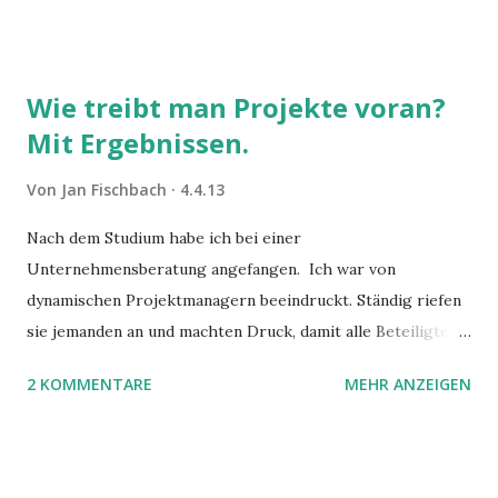
Wie treibt man Projekte voran?
Mit Ergebnissen.
Von
Jan Fischbach
4.4.13
Nach dem Studium habe ich bei einer
Unternehmensberatung angefangen. Ich war von
dynamischen Projektmanagern beeindruckt. Ständig riefen
sie jemanden an und machten Druck, damit alle Beteiligten
ihre Termine einhalten. Inzwischen habe ich eine andere
2 KOMMENTARE
MEHR ANZEIGEN
Meinung darüber, wie man in Projekten für Fortschritte
sorgt. Man treibt Projekte voran, in dem man Ergebnisse
liefert.