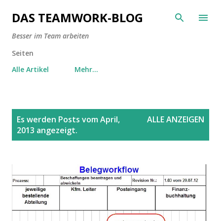
Direkt zum Hauptbereich
DAS TEAMWORK-BLOG
Besser im Team arbeiten
Seiten
Alle Artikel
Mehr…
P
Es werden Posts vom April,
ALLE ANZEIGEN
o
2013 angezeigt.
s
t
s