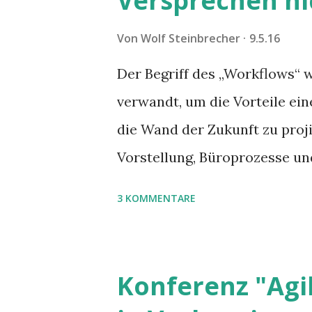
Versprechen ni
Von
Wolf Steinbrecher
9.5.16
Der Begriff des „Workflows“ 
verwandt, um die Vorteile ei
die Wand der Zukunft zu proji
Vorstellung, Büroprozesse und
Gänze mit ähnlichen Methoden 
3 KOMMENTARE
Güterproduktion bekannt sind
Versprechen können in der Rea
Konferenz "Agi