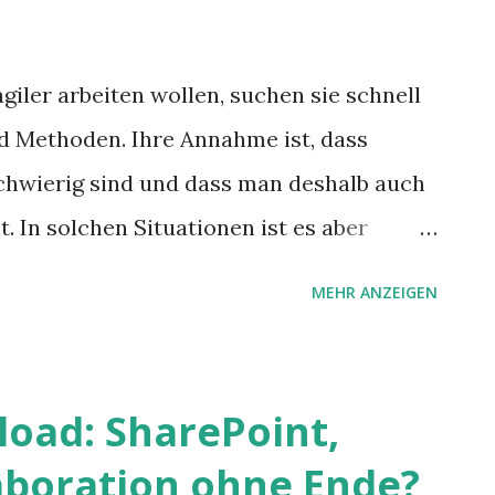
iler arbeiten wollen, suchen sie schnell
 Methoden. Ihre Annahme ist, dass
chwierig sind und dass man deshalb auch
 In solchen Situationen ist es aber
n Überblick über das Gelände zu
MEHR ANZEIGEN
e bietet Scrum@Scale von der Scrum Inc.,
ders Jeff Sutherland.
load: SharePoint,
aboration ohne Ende?