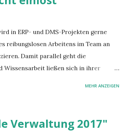
cht einlöst
wird in ERP- und DMS-Projekten gerne
nes reibungslosen Arbeitens im Team an
zieren. Damit parallel geht die
 Wissensarbeit ließen sich in ihrer
effizienter gestalten, wie sie aus der
MEHR ANZEIGEN
: quasi wie am Fließband. Aber diese
lität (fast) nie eingelöst werden.
le Verwaltung 2017"