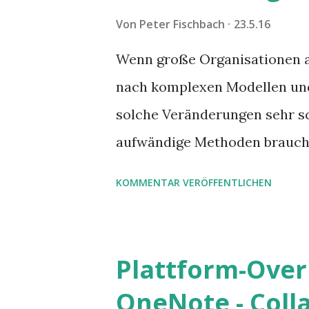
Von
Peter Fischbach
23.5.16
Wenn große Organisationen ag
nach komplexen Modellen und
solche Veränderungen sehr s
aufwändige Methoden braucht.
einfacher, sich zunächst eine
KOMMENTAR VERÖFFENTLICHEN
verschaffen. Eine solche Kart
der Firma des Scrum-Co-Erfin
Plattform-Over
OneNote - Coll