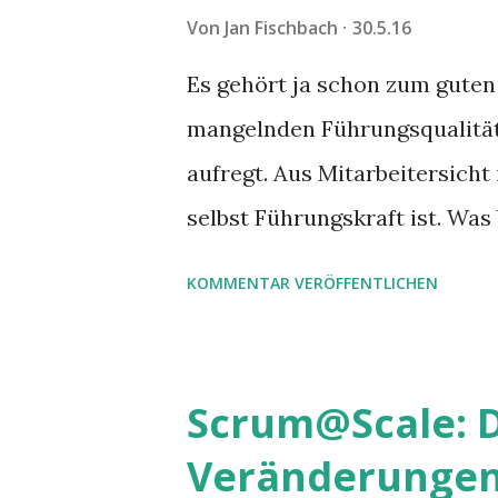
Von
Jan Fischbach
30.5.16
Es gehört ja schon zum guten
mangelnden Führungsqualitä
aufregt. Aus Mitarbeitersicht 
selbst Führungskraft ist. Was
vergessen wir diesen Begriff
KOMMENTAR VERÖFFENTLICHEN
Ich finde den Begriff Untern
Scrum@Scale: D
Veränderunge