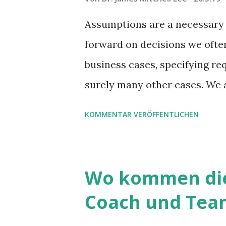
Assumptions are a necessary 
forward on decisions we ofte
business cases, specifying re
surely many other cases. We 
But, confrontation is not man
KOMMENTAR VERÖFFENTLICHEN
danger: “to assume” means to
Fortunately, there’s a better
Wo kommen die
Coach und Tea