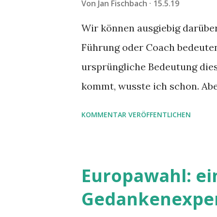
Von
Jan Fischbach
15.5.19
Wir können ausgiebig darüber 
Führung oder Coach bedeuten
ursprüngliche Bedeutung die
kommt, wusste ich schon. Abe
"führen" hat mich überrascht.
KOMMENTAR VERÖFFENTLICHEN
Europawahl: ei
Gedankenexpe