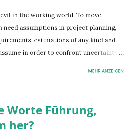
evil in the working world. To move
n need assumptions in project planning,
quirements, estimations of any kind and
assume in order to confront uncertainty.
agement. The old joke reminds us of the
MEHR ANZEIGEN
 make an “ass out you and me”.
 way: work with hypotheses instead.
 Worte Führung,
m her?