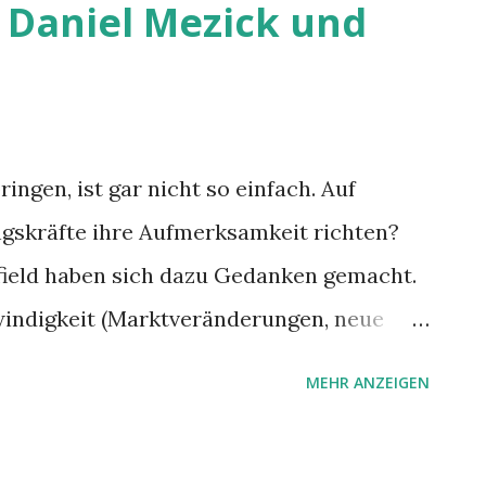
 Daniel Mezick und
ingen, ist gar nicht so einfach. Auf
ngskräfte ihre Aufmerksamkeit richten?
field haben sich dazu Gedanken gemacht.
indigkeit (Marktveränderungen, neue
sherigen formalen
MEHR ANZEIGEN
ht mehr aus. Die Führungskräfte kommen
 wie kann man konkret