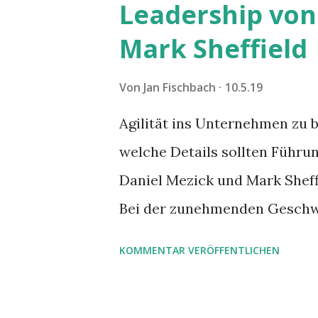
Leadership von
Mark Sheffield
Von
Jan Fischbach
10.5.19
Agilität ins Unternehmen zu br
welche Details sollten Führu
Daniel Mezick und Mark Shef
Bei der zunehmenden Geschw
Technologien) reichen die bi
KOMMENTAR VERÖFFENTLICHEN
Entscheidungsstrukturen nic
einfach nicht mehr mit. Aber