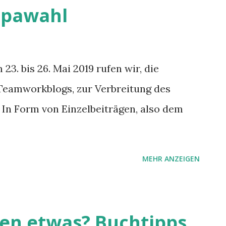
ie agilen Teams geben? Das neue Buch
opawahl
xperimentieren ein.
3. bis 26. Mai 2019 rufen wir, die
Teamworkblogs, zur Verbreitung des
In Form von Einzelbeiträgen, also dem
MEHR ANZEIGEN
ren etwas? Buchtipps