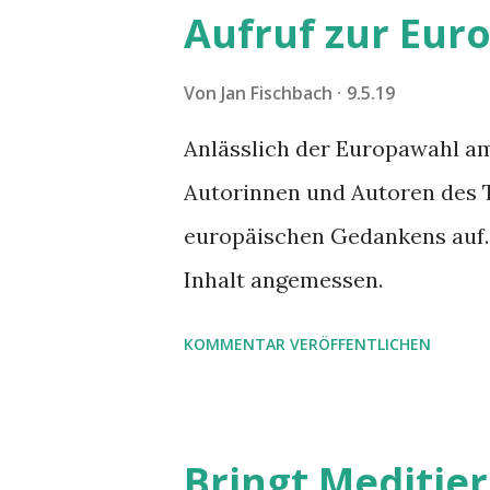
Entscheidungskompetenz in d
Aufruf zur Eur
von Dan und Mark lädt zum E
Von
Jan Fischbach
9.5.19
Anlässlich der Europawahl am 2
Autorinnen und Autoren des 
europäischen Gedankens auf. 
Inhalt angemessen.
KOMMENTAR VERÖFFENTLICHEN
Bringt Meditie