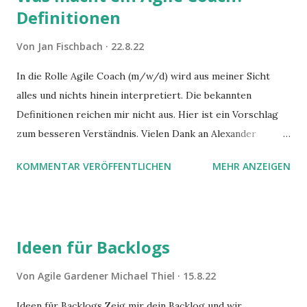
Definitionen
Von
Jan Fischbach
22.8.22
In die Rolle Agile Coach (m/w/d) wird aus meiner Sicht
alles und nichts hinein interpretiert. Die bekannten
Definitionen reichen mir nicht aus. Hier ist ein Vorschlag
zum besseren Verständnis. Vielen Dank an Alexander
Lossev für den Impuls und das Lean Coffee
KOMMENTAR VERÖFFENTLICHEN
MEHR ANZEIGEN
Frankfurt/Karlsruhe für das Feedback.
Ideen für Backlogs
Von
Agile Gardener Michael Thiel
15.8.22
Ideen für Backlogs Zeig mir dein Backlog und wir