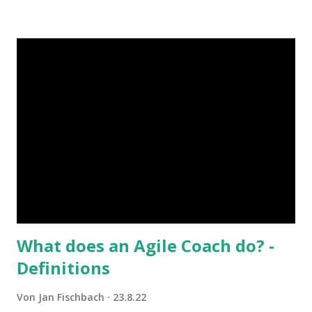
Zettelwirtschaft auch noch im Urlaub zu suchen? Schauen
wir uns mal ein Beispiel an, denn … ⇒ Notiz an mich: Im
Urlaub sind Klebezettel das Wichtigste.
What does an Agile Coach do? -
Definitions
Von
Jan Fischbach
23.8.22