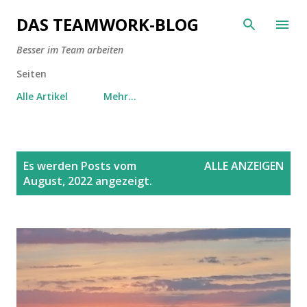
Direkt zum Hauptbereich
DAS TEAMWORK-BLOG
Besser im Team arbeiten
Seiten
Alle Artikel
Mehr…
P
Es werden Posts vom
ALLE ANZEIGEN
o
August, 2022 angezeigt.
s
t
s