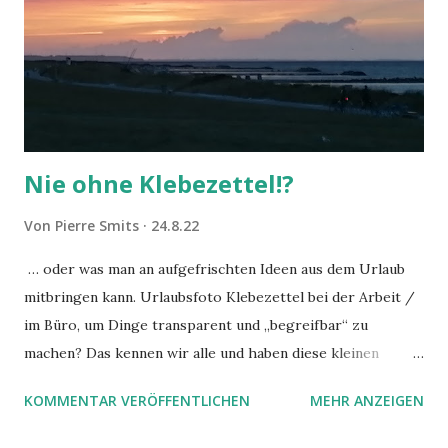
Nie ohne Klebezettel!?
Von
Pierre Smits
24.8.22
… oder was man an aufgefrischten Ideen aus dem Urlaub
mitbringen kann. Urlaubsfoto Klebezettel bei der Arbeit /
im Büro, um Dinge transparent und „begreifbar“ zu
machen? Das kennen wir alle und haben diese kleinen
Helferlein (sogar digital) mal mehr mal weniger lieb
KOMMENTAR VERÖFFENTLICHEN
MEHR ANZEIGEN
gewonnen. Wir setzten sie auf Whiteboards, Tafeln, zur
Organisation und in Workshops ein. Aber was hat diese