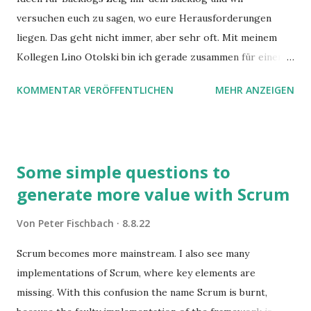
versuchen euch zu sagen, wo eure Herausforderungen
liegen. Das geht nicht immer, aber sehr oft. Mit meinem
Kollegen Lino Otolski bin ich gerade zusammen für einen
Kunden im Einsatz. Dabei hat es sich ergeben, dass wir uns
KOMMENTAR VERÖFFENTLICHEN
MEHR ANZEIGEN
beide bei einem Kaffee zum Thema Backlog unterhalten
haben. Uns haben die Inhalte des Gesprächs so gut
gefallen, dass wir diese an euch weitergeben wollten. Wir
hoffen, dass dieser Artikel euch inspiriert, mit Hilfe des
Some simple questions to
Backlogs bessere Produkte zu entwickeln.
generate more value with Scrum
Von
Peter Fischbach
8.8.22
Scrum becomes more mainstream. I also see many
implementations of Scrum, where key elements are
missing. With this confusion the name Scrum is burnt,