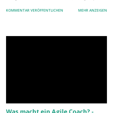
das täglich Brot für unsere Referentin sind, um deren
KOMMENTAR VERÖFFENTLICHEN
MEHR ANZEIGEN
Veranstaltung es in diesem Artikel geht, aber die Referenz
aufs alte Rom klappt sonst ja nicht...
Was macht ein Agile Coach? -