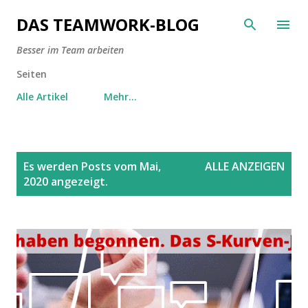
Direkt zum Hauptbereich
DAS TEAMWORK-BLOG
Besser im Team arbeiten
Seiten
Alle Artikel
Mehr…
P
Es werden Posts vom Mai,
ALLE ANZEIGEN
o
2020 angezeigt.
s
t
s