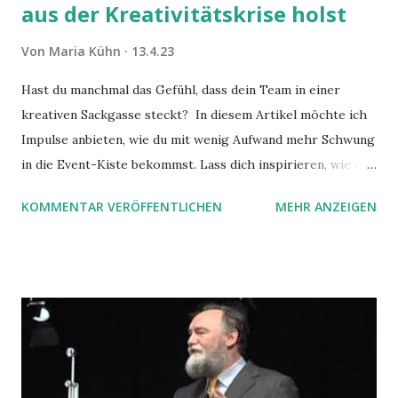
aus der Kreativitätskrise holst
Von
Maria Kühn
13.4.23
Hast du manchmal das Gefühl, dass dein Team in einer
kreativen Sackgasse steckt? In diesem Artikel möchte ich
Impulse anbieten, wie du mit wenig Aufwand mehr Schwung
in die Event-Kiste bekommst. Lass dich inspirieren, wie du
Vielfalt und Zusammenarbeit nutzt, um Ideen sprudeln zu
KOMMENTAR VERÖFFENTLICHEN
MEHR ANZEIGEN
lassen. Wie kommt es zu diesem Artikel? Auf der Lean
Around the Clock Messe 2023 haben wir als Aussteller auf
einem Flipchart typische Phrasen gesammelt. Phrasen, die
in Meetings fallen – und jede Kreativität im Keim ersticken.
Die Phrasen waren ein Publikumsmagnet! Die Leute blieben
stehen, fingen an zu schmunzeln: “Ich fühl mich wie
Zuhause”, “Ha, kommt mir sehr bekannt vor …)”: das Tor für
spannende Gespräche war geöffnet. Immer wieder hörte