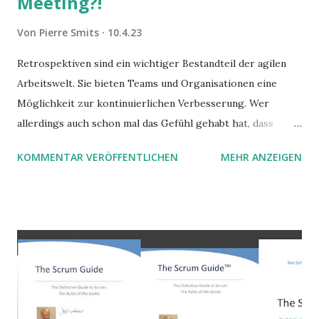
Meeting?!
Von
Pierre Smits
10.4.23
Retrospektiven sind ein wichtiger Bestandteil der agilen
Arbeitswelt. Sie bieten Teams und Organisationen eine
Möglichkeit zur kontinuierlichen Verbesserung. Wer
allerdings auch schon mal das Gefühl gehabt hat, dass
Retrospektiven (so) nichts bringen, ist sicher nicht allein. In
KOMMENTAR VERÖFFENTLICHEN
MEHR ANZEIGEN
diesem Beitrag werden wir uns mit einem der Hauptgründe
auseinandersetzen, warum Retrospektiven manchmal nicht
effektiv sind und was wir zusätzlich tun können, um ihre
Wirkung zu verbessern. [generiert mit Bing]