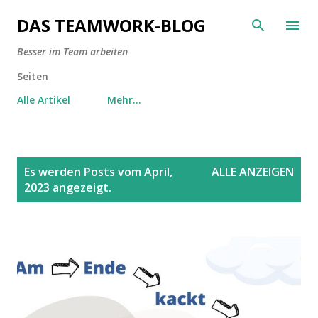
Direkt zum Hauptbereich
DAS TEAMWORK-BLOG
Besser im Team arbeiten
Seiten
Alle Artikel
Mehr…
P
Es werden Posts vom April,
ALLE ANZEIGEN
o
2023 angezeigt.
s
t
s