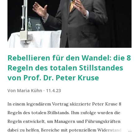
ich den Wunsch auf allen Hierarchieebenen: "Wir wünschen
uns, dass sich die Leute einbringen." "Wir wünschen uns
neue Ideen und Vorschläge. Irgendwie – klappt es nicht."
Doch vorab, meine Grundannahmen, auf denen die Ideen
aufbauen "Im Grunde...
Rebellieren für den Wandel: die 8
Regeln des totalen Stillstandes
von Prof. Dr. Peter Kruse
Von
Maria Kühn
11.4.23
In einem legendärem Vortrag skizzierte Peter Kruse 8
Regeln des totalen Stillstands. Ihm zufolge wurden die
Regeln entwickelt, um Managern und Führungskräften
dabei zu helfen, Bereiche mit potenziellem Widerstand
gegen Veränderungen zu erkennen und Menschen auf