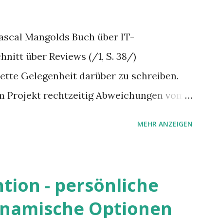
 Pascal Mangolds Buch über IT-
itt über Reviews (/1, S. 38/)
nette Gelegenheit darüber zu schreiben.
 im Projekt rechtzeitig Abweichungen vom
 tun, um das Projekt auf Kurs zu halten.
MEHR ANZEIGEN
ürchtet. Zu Recht?
tion - persönliche
namische Optionen