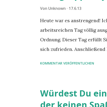
Von
Unknown
17.6.13
Heute war es anstrengend! Ich
arbeitsreichen Tag völlig au
Ordnung. Dieser Tag erfüllt Si
sich zufrieden. Anschließend 
wieder zu Kräften zu kommen
KOMMENTAR VERÖFFENTLICHEN
Meditieren, andere treffen si
schlafen etwas länger als son
Würdest Du ei
der keinen Spa