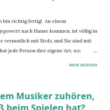
 bin richtig fertig! An einem
sgepowert nach Hause kommen, ist völlig in
e vermutlich mit Stolz, und Sie sind mit
hat jede Person ihre eigene Art, um
. Manche bevorzugen die Sauna oder
MEHR ANZEIGEN
ch mit Freunden, treiben Sport oder
st.
nem Musiker zuhören,
ß beim Spielen hat?