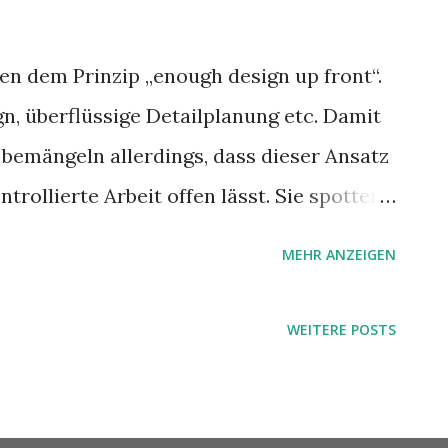
en dem Prinzip „enough design up front“.
gn, überflüssige Detailplanung etc. Damit
er bemängeln allerdings, dass dieser Ansatz
trollierte Arbeit offen lässt. Sie spotten,
Brücke möchte ich nicht fahren“ (/1/).
MEHR ANZEIGEN
WEITERE POSTS