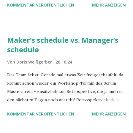
KOMMENTAR VERÖFFENTLICHEN
MEHR ANZEIGEN
Maker‘s schedule vs. Manager‘s
schedule
Von
Doris Weißgerber
28.10.24
Das Team ächzt. Gerade mal etwas Zeit freigeschaufelt, da
kommt schon wieder ein Workshop-Termin des Scrum
Masters rein - zusätzlich zur Retrospektive, die ja auch in
den nächsten Tagen noch ansteht! Retrospektive bedeutet
Sprintende, Sprintende bedeutet, dass womöglich
KOMMENTAR VERÖFFENTLICHEN
MEHR ANZEIGEN
wiedermal Überstunden am Schreibtisch gemacht werden
müssen, um diese letzten vermaledeiten User Stories noch
zum guten Abschluss zu bringen