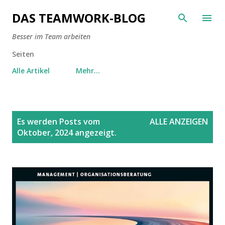
Direkt zum Hauptbereich
DAS TEAMWORK-BLOG
Besser im Team arbeiten
Seiten
Alle Artikel
Mehr…
P
Es werden Posts vom
ALLE ANZEIGEN
o
Oktober, 2024 angezeigt.
s
t
s