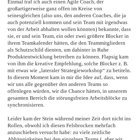
Einmal traf ich auch einen Agile Coach, der
großartigerweise ganz offen im Kreise von
seinesgleichen (also uns, den anderen Coaches, die ja
auch potenziell kommen und sein Team mit irgendwas
von der Arbeit abhalten wollen könnten) bekannte, dass
sie, er und sein Team, ein oder zwei größere Blocker in
ihrem Teamkalender hätten, die den Teammitgliedern
als Schutzschild dienten, um dahinter in Ruhe
Produktentwicklung betreiben zu können. Flapsig kam
von ihm die kreative Empfehlung, solche Blocker z. B.
mit etwas wie „lateraler Strategieworkshop“ zu betiteln.
In diesem Moment kam in mir die Idee auf, dass, wenn
wir uns alle gegenüber den anderen Teams so
offenlegen würden, wir die Chance hätten, in unserem
gesamten Bereich die störungsfreien Arbeitsblöcke zu
synchronisieren.
Leider kam der Stein während meiner Zeit dort nicht ins
Rollen, obwohl ich diesen Felsbrocken mehrfach
anzuschieben versucht habe: zu viele zeitliche
Abhängigkeiten bei den einzelnen Teams („aber wir