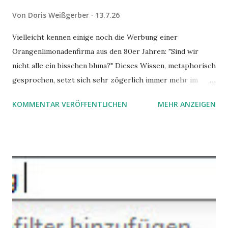
Von
Doris Weißgerber
13.7.26
Vielleicht kennen einige noch die Werbung einer
Orangenlimonadenfirma aus den 80er Jahren: "Sind wir
nicht alle ein bisschen bluna?" Dieses Wissen, metaphorisch
gesprochen, setzt sich sehr zögerlich immer mehr im
öffentlichen Bewusstsein fest: unsere Hirne sind nicht alle
KOMMENTAR VERÖFFENTLICHEN
MEHR ANZEIGEN
gleich. Im Arbeitskontext kann es zu nicht verstandenen
Konflikten kommen, wenn alle über einen Kamm geschoren
werden. Außerdem wundern sich Krankenkassen über
steigende Ausgaben wegen Depressionen, Burnouts und
Angstzuständen ihrer Mitglieder. Dafür könnte es Gründe
geben, die weitgehend noch im Dunkeln zu liegen scheinen.