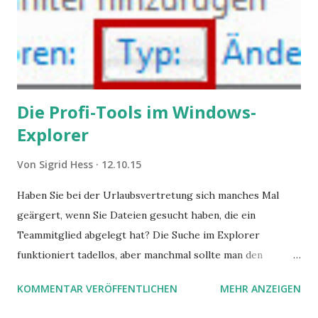
Die Profi-Tools im Windows-
Explorer
Von
Sigrid Hess
12.10.15
Haben Sie bei der Urlaubsvertretung sich manches Mal
geärgert, wenn Sie Dateien gesucht haben, die ein
Teammitglied abgelegt hat? Die Suche im Explorer
funktioniert tadellos, aber manchmal sollte man den
Suchbegriff noch ein bisschen genauer fassen können. Z.B.
KOMMENTAR VERÖFFENTLICHEN
MEHR ANZEIGEN
mit UND oder ODER oder NICHT... Das geht so einfach,
dann man von alleine kaum drauf kommt: