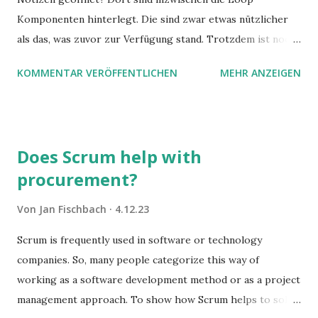
Komponenten hinterlegt. Die sind zwar etwas nützlicher
als das, was zuvor zur Verfügung stand. Trotzdem ist noch
Luft nach oben. Und es gibt sogar einige ernstzunehmende
KOMMENTAR VERÖFFENTLICHEN
MEHR ANZEIGEN
Stolperfallen. Hier ein erster, kritischer Blick auf das was
Sie damit tun können. Und auch darauf, was Sie besser sein
lassen.
Does Scrum help with
procurement?
Von
Jan Fischbach
4.12.23
Scrum is frequently used in software or technology
companies. So, many people categorize this way of
working as a software development method or as a project
management approach. To show how Scrum helps to solve