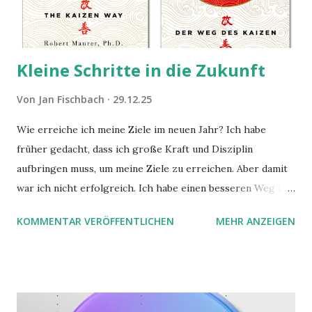
Kleine Schritte in die Zukunft
Von
Jan Fischbach
29.12.25
Wie erreiche ich meine Ziele im neuen Jahr? Ich habe
früher gedacht, dass ich große Kraft und Disziplin
aufbringen muss, um meine Ziele zu erreichen. Aber damit
war ich nicht erfolgreich. Ich habe einen besseren Weg in
zwei Büchern gefunden, die ich in diesem Beitrag teilen
KOMMENTAR VERÖFFENTLICHEN
MEHR ANZEIGEN
möchte. Darin habe ich zwei gute Begründungen gefunden,
warum der einfachere Weg mit kleinen Schritten besser
funktioniert.