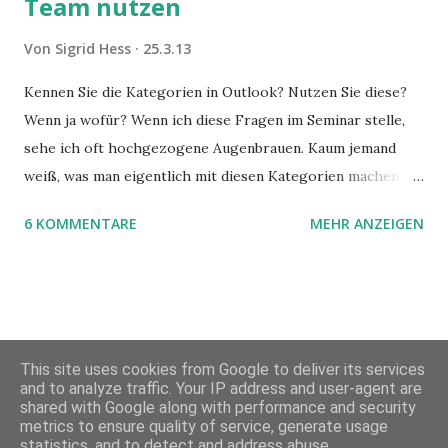
Team nutzen
Von
Sigrid Hess
25.3.13
Kennen Sie die Kategorien in Outlook? Nutzen Sie diese?
Wenn ja wofür? Wenn ich diese Fragen im Seminar stelle,
sehe ich oft hochgezogene Augenbrauen. Kaum jemand
weiß, was man eigentlich mit diesen Kategorien machen
kann und wofür sie nützlich sind. Dieser Blogartikel stellt
6 KOMMENTARE
MEHR ANZEIGEN
sie Ihnen vor.
This site uses cookies from Google to deliver its services
and to analyze traffic. Your IP address and user-agent are
shared with Google along with performance and security
metrics to ensure quality of service, generate usage
Powered by Blogger
statistics, and to detect and address abuse.