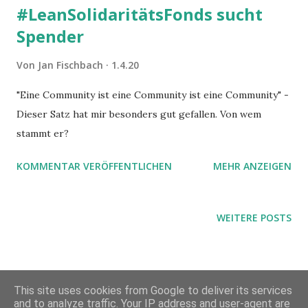
#LeanSolidaritätsFonds sucht
Spender
Von
Jan Fischbach
1.4.20
"Eine Community ist eine Community ist eine Community" -
Dieser Satz hat mir besonders gut gefallen. Von wem
stammt er?
KOMMENTAR VERÖFFENTLICHEN
MEHR ANZEIGEN
WEITERE POSTS
This site uses cookies from Google to deliver its services
and to analyze traffic. Your IP address and user-agent are