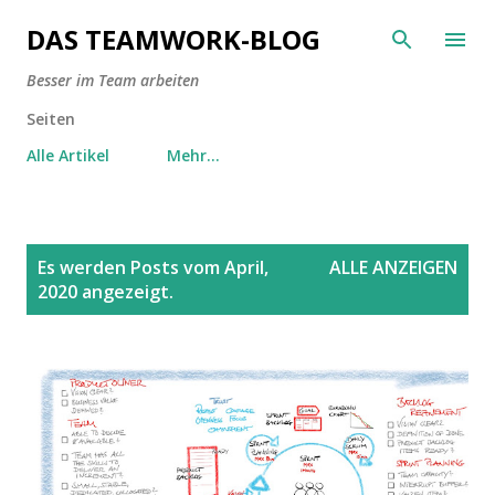
Direkt zum Hauptbereich
DAS TEAMWORK-BLOG
Besser im Team arbeiten
Seiten
Alle Artikel
Mehr…
P
Es werden Posts vom April,
ALLE ANZEIGEN
o
2020 angezeigt.
s
t
s