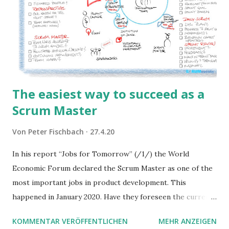
The easiest way to succeed as a
Scrum Master
Von
Peter Fischbach
27.4.20
In his report “Jobs for Tomorrow” (/1/) the World
Economic Forum declared the Scrum Master as one of the
most important jobs in product development. This
happened in January 2020. Have they foreseen the current
situation? In this post I show you a checklist we've
KOMMENTAR VERÖFFENTLICHEN
MEHR ANZEIGEN
assembled after some Scrum Master trainings with Jeff