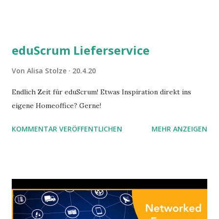
Sutherland. Applying this checklist is the easiest way how
to be successful as a Scrum Master.
eduScrum Lieferservice
Von
Alisa Stolze
20.4.20
Endlich Zeit für eduScrum! Etwas Inspiration direkt ins
eigene Homeoffice? Gerne!
KOMMENTAR VERÖFFENTLICHEN
MEHR ANZEIGEN