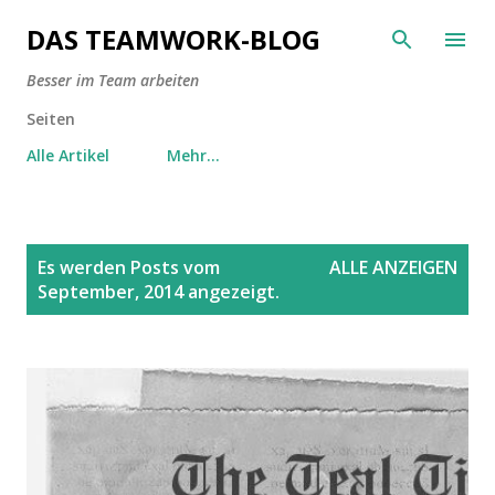
Direkt zum Hauptbereich
DAS TEAMWORK-BLOG
Besser im Team arbeiten
Seiten
Alle Artikel
Mehr…
P
Es werden Posts vom
ALLE ANZEIGEN
o
September, 2014 angezeigt.
s
t
s