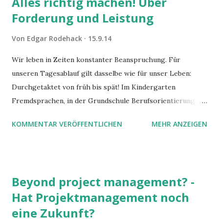
Alles richtig machen! Über
Forderung und Leistung
Von
Edgar Rodehack
15.9.14
Wir leben in Zeiten konstanter Beanspruchung. Für
unseren Tagesablauf gilt dasselbe wie für unser Leben:
Durchgetaktet von früh bis spät! Im Kindergarten
Fremdsprachen, in der Grundschule Berufsorientierung,
minderjährig an die Uni, zügig den Abschluss absolvieren -
KOMMENTAR VERÖFFENTLICHEN
MEHR ANZEIGEN
mit Auslandssemester. Einstieg in den Traumjob, die ersten
Sporen verdienen, dann richtig Karriere machen. Nebenbei
finden wir unser Lebensglück und gründen eine Familie.
Alles richtig gemacht?
Beyond project management? -
Hat Projektmanagement noch
eine Zukunft?