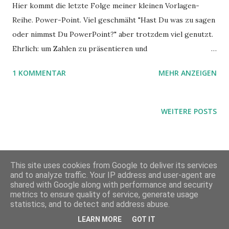
Hier kommt die letzte Folge meiner kleinen Vorlagen-
Reihe. Power-Point. Viel geschmäht "Hast Du was zu sagen
oder nimmst Du PowerPoint?" aber trotzdem viel genutzt.
Ehrlich: um Zahlen zu präsentieren und
Entscheidungsgrundlagen zu bieten wollte ich auch nicht
1 KOMMENTAR
MEHR ANZEIGEN
darauf verzichten. Auch ein Vortrag kann einprägsamer
werden, wenn die richtigen Bilder visualisiert werden.
Interessant ist aber die Effektivität, mit der das Produkt
WEITERE POSTS
(nicht) eingesetzt wird.
This site uses cookies from Google to deliver its services
and to analyze traffic. Your IP address and user-agent are
shared with Google along with performance and security
metrics to ensure quality of service, generate usage
Powered by Blogger
statistics, and to detect and address abuse.
LEARN MORE
GOT IT