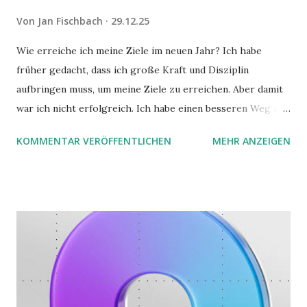
Von
Jan Fischbach
29.12.25
Wie erreiche ich meine Ziele im neuen Jahr? Ich habe
früher gedacht, dass ich große Kraft und Disziplin
aufbringen muss, um meine Ziele zu erreichen. Aber damit
war ich nicht erfolgreich. Ich habe einen besseren Weg in
zwei Büchern gefunden, die ich in diesem Beitrag teilen
KOMMENTAR VERÖFFENTLICHEN
MEHR ANZEIGEN
möchte. Darin habe ich zwei gute Begründungen gefunden,
warum der einfachere Weg mit kleinen Schritten besser
funktioniert.