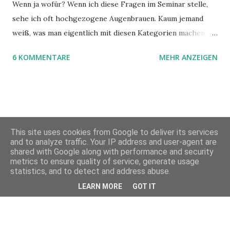
Wenn ja wofür? Wenn ich diese Fragen im Seminar stelle,
sehe ich oft hochgezogene Augenbrauen. Kaum jemand
weiß, was man eigentlich mit diesen Kategorien machen
kann und wofür sie nützlich sind. Dieser Blogartikel stellt
6 KOMMENTARE
MEHR ANZEIGEN
sie Ihnen vor.
This site uses cookies from Google to deliver its services
and to analyze traffic. Your IP address and user-agent are
shared with Google along with performance and security
metrics to ensure quality of service, generate usage
Powered by Blogger
statistics, and to detect and address abuse.
LEARN MORE
GOT IT