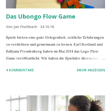
Das Ubongo Flow Game
Von
Jan Fischbach
24.10.16
Spiele bieten eine gute Gelegenheit, zeitliche Erfahrungen
zu verdichten und gemeinsam zu lernen. Karl Scotland und
Sallyann Freudenberg haben im Mai 2014 das Lego Flow
Game veröffentlicht. Wir haben die Spielidee übernommen,
aber das Spielmaterial gewechselt. Statt Legosteinen
4 KOMMENTARE
MEHR ANZEIGEN
benutzen wir Material aus Grzegorz Rejchtmans Ubongo-
Spiel. Hier präsentieren wir die Anleitung für das Ubongo
Flow Game.