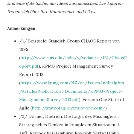
sind eine gute Sache, um Ideen auszutauschen. Die Autoren
freuen sich über Ihre Kommentare und Likes.
Anmerkungen
/1/ Beispiele: Standish Group CHAOS Report von
1995
(
http://www.csus.edu/indiv/v/velianitis/161/ChaosR
eport.pdf
), KPMG Project Management Survey
Report 2013
(
https://www.kpmg.com/NZ/en/IssuesAndInsights
/ArticlesPublications/Documents/KPMG-Project-
Management-Survey-2013.pdf
), Version One State of
Agile (
http://stateofagile.versionone.com/
)
/2/ Dörner, Dietrich: Die Logik des Misslingens :
Strategisches Denken in komplexen Situationen. 1.
Aufl.. Reinbek bei Hamburg: Rowohlt Verlag GmbH,