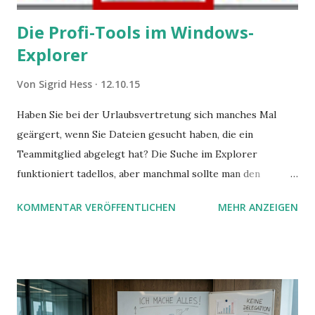
Die Profi-Tools im Windows-
Explorer
Von
Sigrid Hess
12.10.15
Haben Sie bei der Urlaubsvertretung sich manches Mal
geärgert, wenn Sie Dateien gesucht haben, die ein
Teammitglied abgelegt hat? Die Suche im Explorer
funktioniert tadellos, aber manchmal sollte man den
Suchbegriff noch ein bisschen genauer fassen können. Z.B.
KOMMENTAR VERÖFFENTLICHEN
MEHR ANZEIGEN
mit UND oder ODER oder NICHT... Das geht so einfach,
dann man von alleine kaum drauf kommt: