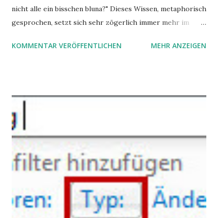
nicht alle ein bisschen bluna?" Dieses Wissen, metaphorisch
gesprochen, setzt sich sehr zögerlich immer mehr im
öffentlichen Bewusstsein fest: unsere Hirne sind nicht alle
KOMMENTAR VERÖFFENTLICHEN
MEHR ANZEIGEN
gleich. Im Arbeitskontext kann es zu nicht verstandenen
Konflikten kommen, wenn alle über einen Kamm geschoren
werden. Außerdem wundern sich Krankenkassen über
steigende Ausgaben wegen Depressionen, Burnouts und
Angstzuständen ihrer Mitglieder. Dafür könnte es Gründe
geben, die weitgehend noch im Dunkeln zu liegen scheinen.