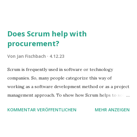
Sie damit tun können. Und auch darauf, was Sie besser sein
lassen.
Does Scrum help with
procurement?
Von
Jan Fischbach
4.12.23
Scrum is frequently used in software or technology
companies. So, many people categorize this way of
working as a software development method or as a project
management approach. To show how Scrum helps to solve
complex problems, let's take a look at purchasing
KOMMENTAR VERÖFFENTLICHEN
MEHR ANZEIGEN
processes.