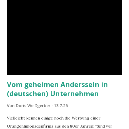
e
n
Vom geheimen Anderssein in
(deutschen) Unternehmen
Von
Doris Weißgerber
13.7.26
Vielleicht kennen einige noch die Werbung einer
Orangenlimonadenfirma aus den 80er Jahren: "Sind wir