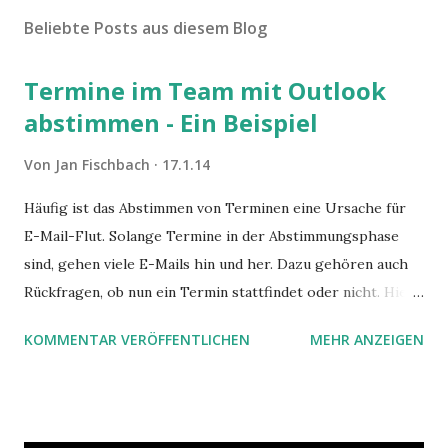
o
m
Beliebte Posts aus diesem Blog
m
e
Termine im Team mit Outlook
n
t
abstimmen - Ein Beispiel
a
r
Von
Jan Fischbach
17.1.14
v
e
Häufig ist das Abstimmen von Terminen eine Ursache für
r
E-Mail-Flut. Solange Termine in der Abstimmungsphase
ö
f
sind, gehen viele E-Mails hin und her. Dazu gehören auch
f
Rückfragen, ob nun ein Termin stattfindet oder nicht. Hier
e
ist ein Vorschlag für die Terminkoordination im Team mit
n
KOMMENTAR VERÖFFENTLICHEN
MEHR ANZEIGEN
Hilfe von Outlook.
t
l
i
c
h