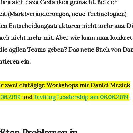
aben sich dazu Gedanken gemacht. Bei der
t (Marktveränderungen, neue Technologien)
len Entscheidungsstrukturen nicht mehr aus. D
ch nicht mehr mit. Aber wie kann man konkret
die agilen Teams geben? Das neue Buch von Da
tieren ein.
r zwei eintägige Workshops mit Daniel Mezick
.06.2019
und
Inviting Leadership am 06.06.2019
.
ößten Problemen in