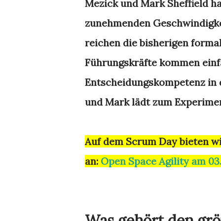
Mezick und Mark Sheffield h
zunehmenden Geschwindigkei
reichen die bisherigen forma
Führungskräfte kommen einfa
Entscheidungskompetenz in 
und Mark lädt zum Experimen
Auf dem Scrum Day bieten wi
an:
Open Space Agility am 03
Was gehört den gr