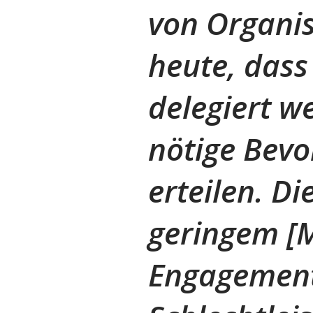
von Organis
heute, dass
delegiert w
nötige Bevo
erteilen. Di
geringem [M
Engagement