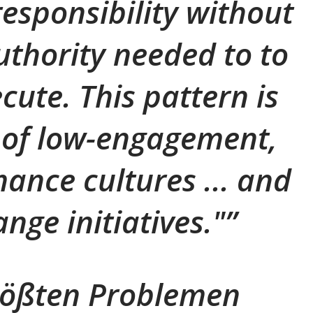
responsibility without
uthority needed to to
cute. This pattern is
 of low-engagement,
ance cultures ... and
ange initiatives."
rößten Problemen