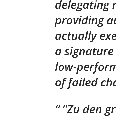
delegating 
providing a
actually exe
a signature
low-perform
of failed ch
"Zu den g