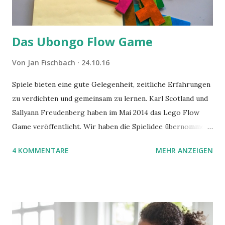
Das Ubongo Flow Game
Von
Jan Fischbach
24.10.16
Spiele bieten eine gute Gelegenheit, zeitliche Erfahrungen
zu verdichten und gemeinsam zu lernen. Karl Scotland und
Sallyann Freudenberg haben im Mai 2014 das Lego Flow
Game veröffentlicht. Wir haben die Spielidee übernommen,
aber das Spielmaterial gewechselt. Statt Legosteinen
4 KOMMENTARE
MEHR ANZEIGEN
benutzen wir Material aus Grzegorz Rejchtmans Ubongo-
Spiel. Hier präsentieren wir die Anleitung für das Ubongo
Flow Game.