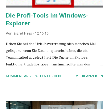
Die Profi-Tools im Windows-
Explorer
Von
Sigrid Hess
12.10.15
Haben Sie bei der Urlaubsvertretung sich manches Mal
geärgert, wenn Sie Dateien gesucht haben, die ein
Teammitglied abgelegt hat? Die Suche im Explorer
funktioniert tadellos, aber manchmal sollte man den
Suchbegriff noch ein bisschen genauer fassen können. Z.B.
KOMMENTAR VERÖFFENTLICHEN
MEHR ANZEIGEN
mit UND oder ODER oder NICHT... Das geht so einfach,
dann man von alleine kaum drauf kommt: