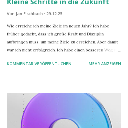
Kleine Schritte in die Zukunft
Von
Jan Fischbach
29.12.25
Wie erreiche ich meine Ziele im neuen Jahr? Ich habe
früher gedacht, dass ich große Kraft und Disziplin
aufbringen muss, um meine Ziele zu erreichen. Aber damit
war ich nicht erfolgreich. Ich habe einen besseren Weg in
zwei Büchern gefunden, die ich in diesem Beitrag teilen
KOMMENTAR VERÖFFENTLICHEN
MEHR ANZEIGEN
möchte. Darin habe ich zwei gute Begründungen gefunden,
warum der einfachere Weg mit kleinen Schritten besser
funktioniert.