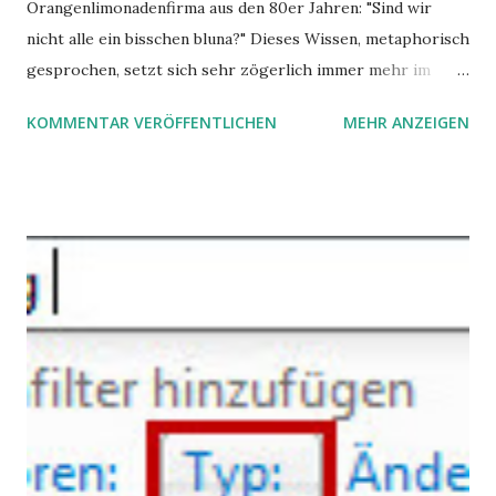
Orangenlimonadenfirma aus den 80er Jahren: "Sind wir
nicht alle ein bisschen bluna?" Dieses Wissen, metaphorisch
gesprochen, setzt sich sehr zögerlich immer mehr im
öffentlichen Bewusstsein fest: unsere Hirne sind nicht alle
KOMMENTAR VERÖFFENTLICHEN
MEHR ANZEIGEN
gleich. Im Arbeitskontext kann es zu nicht verstandenen
Konflikten kommen, wenn alle über einen Kamm geschoren
werden. Außerdem wundern sich Krankenkassen über
steigende Ausgaben wegen Depressionen, Burnouts und
Angstzuständen ihrer Mitglieder. Dafür könnte es Gründe
geben, die weitgehend noch im Dunkeln zu liegen scheinen.