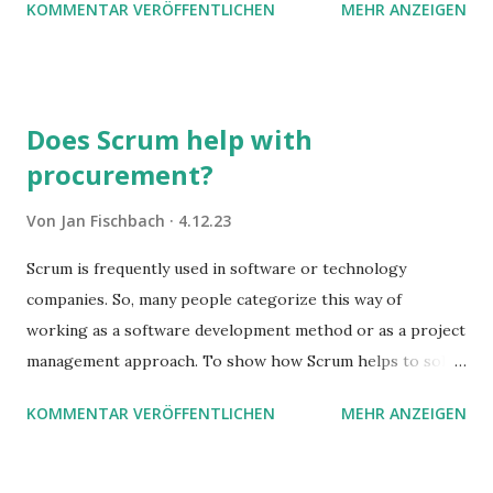
KOMMENTAR VERÖFFENTLICHEN
MEHR ANZEIGEN
Stolperfallen. Hier ein erster, kritischer Blick auf das was
Sie damit tun können. Und auch darauf, was Sie besser sein
lassen.
Does Scrum help with
procurement?
Von
Jan Fischbach
4.12.23
Scrum is frequently used in software or technology
companies. So, many people categorize this way of
working as a software development method or as a project
management approach. To show how Scrum helps to solve
complex problems, let's take a look at purchasing
KOMMENTAR VERÖFFENTLICHEN
MEHR ANZEIGEN
processes.