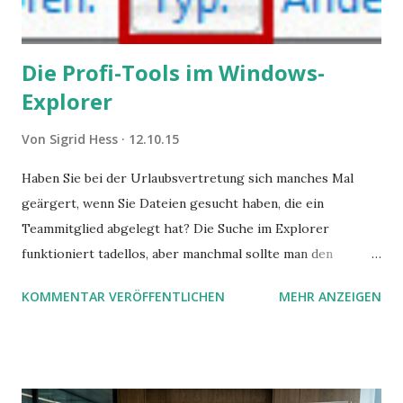
Die Profi-Tools im Windows-
Explorer
Von
Sigrid Hess
12.10.15
Haben Sie bei der Urlaubsvertretung sich manches Mal
geärgert, wenn Sie Dateien gesucht haben, die ein
Teammitglied abgelegt hat? Die Suche im Explorer
funktioniert tadellos, aber manchmal sollte man den
Suchbegriff noch ein bisschen genauer fassen können. Z.B.
KOMMENTAR VERÖFFENTLICHEN
MEHR ANZEIGEN
mit UND oder ODER oder NICHT... Das geht so einfach,
dann man von alleine kaum drauf kommt: