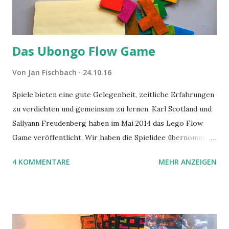
Das Ubongo Flow Game
Von
Jan Fischbach
24.10.16
Spiele bieten eine gute Gelegenheit, zeitliche Erfahrungen
zu verdichten und gemeinsam zu lernen. Karl Scotland und
Sallyann Freudenberg haben im Mai 2014 das Lego Flow
Game veröffentlicht. Wir haben die Spielidee übernommen,
aber das Spielmaterial gewechselt. Statt Legosteinen
4 KOMMENTARE
MEHR ANZEIGEN
benutzen wir Material aus Grzegorz Rejchtmans Ubongo-
Spiel. Hier präsentieren wir die Anleitung für das Ubongo
Flow Game.