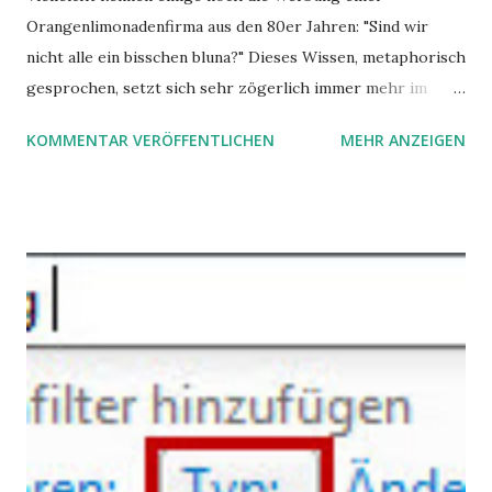
Orangenlimonadenfirma aus den 80er Jahren: "Sind wir
nicht alle ein bisschen bluna?" Dieses Wissen, metaphorisch
gesprochen, setzt sich sehr zögerlich immer mehr im
öffentlichen Bewusstsein fest: unsere Hirne sind nicht alle
KOMMENTAR VERÖFFENTLICHEN
MEHR ANZEIGEN
gleich. Im Arbeitskontext kann es zu nicht verstandenen
Konflikten kommen, wenn alle über einen Kamm geschoren
werden. Außerdem wundern sich Krankenkassen über
steigende Ausgaben wegen Depressionen, Burnouts und
Angstzuständen ihrer Mitglieder. Dafür könnte es Gründe
geben, die weitgehend noch im Dunkeln zu liegen scheinen.