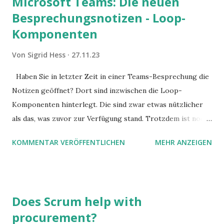
Microsoft Teams: Die neuen
Besprechungsnotizen - Loop-
Komponenten
Von
Sigrid Hess
27.11.23
Haben Sie in letzter Zeit in einer Teams-Besprechung die
Notizen geöffnet? Dort sind inzwischen die Loop-
Komponenten hinterlegt. Die sind zwar etwas nützlicher
als das, was zuvor zur Verfügung stand. Trotzdem ist noch
Luft nach oben. Und es gibt sogar einige ernstzunehmende
KOMMENTAR VERÖFFENTLICHEN
MEHR ANZEIGEN
Stolperfallen. Hier ein erster, kritischer Blick auf das was
Sie damit tun können. Und auch darauf, was Sie besser sein
lassen.
Does Scrum help with
procurement?