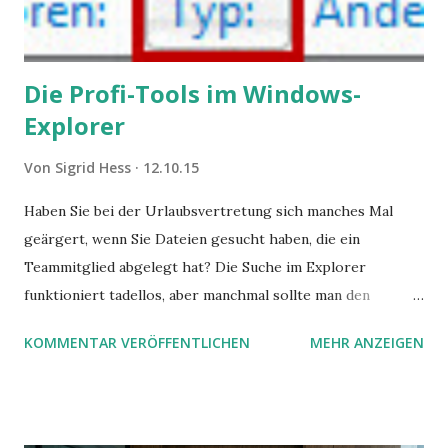
Die Profi-Tools im Windows-
Explorer
Von
Sigrid Hess
12.10.15
Haben Sie bei der Urlaubsvertretung sich manches Mal
geärgert, wenn Sie Dateien gesucht haben, die ein
Teammitglied abgelegt hat? Die Suche im Explorer
funktioniert tadellos, aber manchmal sollte man den
Suchbegriff noch ein bisschen genauer fassen können. Z.B.
KOMMENTAR VERÖFFENTLICHEN
MEHR ANZEIGEN
mit UND oder ODER oder NICHT... Das geht so einfach,
dann man von alleine kaum drauf kommt: