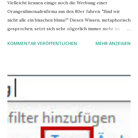
Vielleicht kennen einige noch die Werbung einer
Orangenlimonadenfirma aus den 80er Jahren: "Sind wir
nicht alle ein bisschen bluna?" Dieses Wissen, metaphorisch
gesprochen, setzt sich sehr zögerlich immer mehr im
öffentlichen Bewusstsein fest: unsere Hirne sind nicht alle
KOMMENTAR VERÖFFENTLICHEN
MEHR ANZEIGEN
gleich. Im Arbeitskontext kann es zu nicht verstandenen
Konflikten kommen, wenn alle über einen Kamm geschoren
werden. Außerdem wundern sich Krankenkassen über
steigende Ausgaben wegen Depressionen, Burnouts und
Angstzuständen ihrer Mitglieder. Dafür könnte es Gründe
geben, die weitgehend noch im Dunkeln zu liegen scheinen.