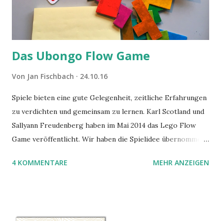
Das Ubongo Flow Game
Von
Jan Fischbach
24.10.16
Spiele bieten eine gute Gelegenheit, zeitliche Erfahrungen
zu verdichten und gemeinsam zu lernen. Karl Scotland und
Sallyann Freudenberg haben im Mai 2014 das Lego Flow
Game veröffentlicht. Wir haben die Spielidee übernommen,
aber das Spielmaterial gewechselt. Statt Legosteinen
4 KOMMENTARE
MEHR ANZEIGEN
benutzen wir Material aus Grzegorz Rejchtmans Ubongo-
Spiel. Hier präsentieren wir die Anleitung für das Ubongo
Flow Game.