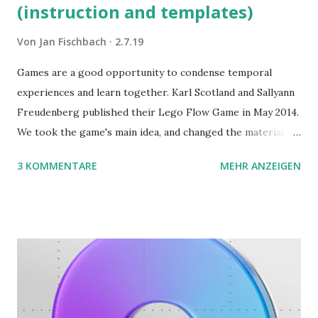
(instruction and templates)
Von
Jan Fischbach
2.7.19
Games are a good opportunity to condense temporal
experiences and learn together. Karl Scotland and Sallyann
Freudenberg published their Lego Flow Game in May 2014.
We took the game's main idea, and changed the material.
Instead of Legos we use the material of Gregorz
3 KOMMENTARE
MEHR ANZEIGEN
Rejchtman's Ubongo Game. These are the instructions of
the Ubongo Flow Game.