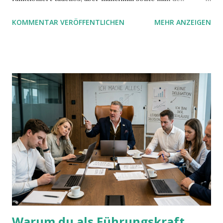
Suchbegriff noch ein bisschen genauer fassen können. Z.B.
KOMMENTAR VERÖFFENTLICHEN
MEHR ANZEIGEN
mit UND oder ODER oder NICHT... Das geht so einfach,
dann man von alleine kaum drauf kommt:
Warum du als Führungskraft