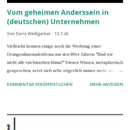
Vom geheimen Anderssein in
(deutschen) Unternehmen
Von
Doris Weißgerber
13.7.26
Vielleicht kennen einige noch die Werbung einer
Orangenlimonadenfirma aus den 80er Jahren: "Sind wir
nicht alle ein bisschen bluna?" Dieses Wissen, metaphorisch
gesprochen, setzt sich sehr zögerlich immer mehr im
öffentlichen Bewusstsein fest: unsere Hirne sind nicht alle
KOMMENTAR VERÖFFENTLICHEN
MEHR ANZEIGEN
gleich. Im Arbeitskontext kann es zu nicht verstandenen
Konflikten kommen, wenn alle über einen Kamm geschoren
werden. Außerdem wundern sich Krankenkassen über
steigende Ausgaben wegen Depressionen, Burnouts und
Angstzuständen ihrer Mitglieder. Dafür könnte es Gründe
geben, die weitgehend noch im Dunkeln zu liegen scheinen.