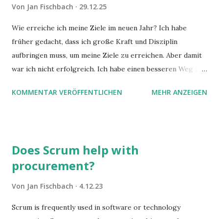
Von
Jan Fischbach
29.12.25
Wie erreiche ich meine Ziele im neuen Jahr? Ich habe
früher gedacht, dass ich große Kraft und Disziplin
aufbringen muss, um meine Ziele zu erreichen. Aber damit
war ich nicht erfolgreich. Ich habe einen besseren Weg in
zwei Büchern gefunden, die ich in diesem Beitrag teilen
KOMMENTAR VERÖFFENTLICHEN
MEHR ANZEIGEN
möchte. Darin habe ich zwei gute Begründungen gefunden,
warum der einfachere Weg mit kleinen Schritten besser
funktioniert.
Does Scrum help with
procurement?
Von
Jan Fischbach
4.12.23
Scrum is frequently used in software or technology