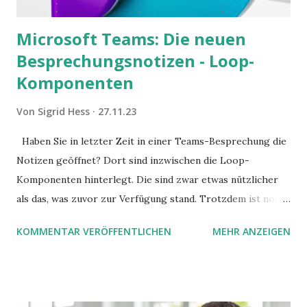
Microsoft Teams: Die neuen
Besprechungsnotizen - Loop-
Komponenten
Von
Sigrid Hess
27.11.23
Haben Sie in letzter Zeit in einer Teams-Besprechung die
Notizen geöffnet? Dort sind inzwischen die Loop-
Komponenten hinterlegt. Die sind zwar etwas nützlicher
als das, was zuvor zur Verfügung stand. Trotzdem ist noch
Luft nach oben. Und es gibt sogar einige ernstzunehmende
KOMMENTAR VERÖFFENTLICHEN
MEHR ANZEIGEN
Stolperfallen. Hier ein erster, kritischer Blick auf das was
Sie damit tun können. Und auch darauf, was Sie besser sein
lassen.