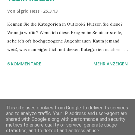
Von
Sigrid Hess
25.3.13
Kennen Sie die Kategorien in Outlook? Nutzen Sie diese?
Wenn ja wofür? Wenn ich diese Fragen im Seminar stelle,
sehe ich oft hochgezogene Augenbrauen. Kaum jemand
weiß, was man eigentlich mit diesen Kategorien machen
kann und wofür sie nützlich sind. Dieser Blogartikel stellt
6 KOMMENTARE
MEHR ANZEIGEN
sie Ihnen vor.
This site uses cookies from Google to deliver its services
and to analyze traffic. Your IP address and user-agent are
shared with Google along with performance and security
metrics to ensure quality of service, generate usage
Powered by Blogger
statistics, and to detect and address abuse.