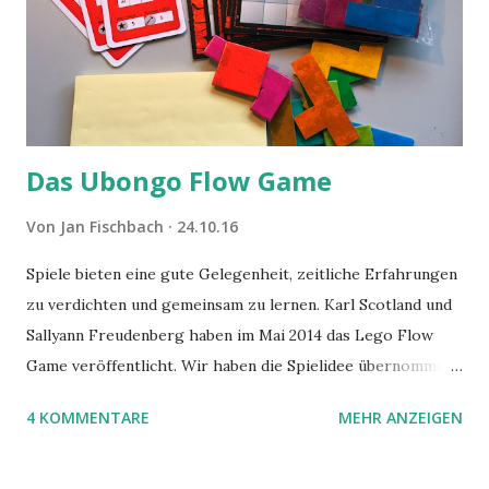
Das Ubongo Flow Game
Von
Jan Fischbach
24.10.16
Spiele bieten eine gute Gelegenheit, zeitliche Erfahrungen
zu verdichten und gemeinsam zu lernen. Karl Scotland und
Sallyann Freudenberg haben im Mai 2014 das Lego Flow
Game veröffentlicht. Wir haben die Spielidee übernommen,
aber das Spielmaterial gewechselt. Statt Legosteinen
4 KOMMENTARE
MEHR ANZEIGEN
benutzen wir Material aus Grzegorz Rejchtmans Ubongo-
Spiel. Hier präsentieren wir die Anleitung für das Ubongo
Flow Game.