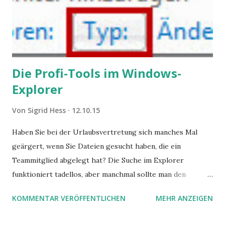
Die Profi-Tools im Windows-
Explorer
Von
Sigrid Hess
12.10.15
Haben Sie bei der Urlaubsvertretung sich manches Mal
geärgert, wenn Sie Dateien gesucht haben, die ein
Teammitglied abgelegt hat? Die Suche im Explorer
funktioniert tadellos, aber manchmal sollte man den
Suchbegriff noch ein bisschen genauer fassen können. Z.B.
KOMMENTAR VERÖFFENTLICHEN
MEHR ANZEIGEN
mit UND oder ODER oder NICHT... Das geht so einfach,
dann man von alleine kaum drauf kommt: