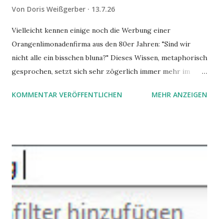
Von
Doris Weißgerber
13.7.26
Vielleicht kennen einige noch die Werbung einer
Orangenlimonadenfirma aus den 80er Jahren: "Sind wir
nicht alle ein bisschen bluna?" Dieses Wissen, metaphorisch
gesprochen, setzt sich sehr zögerlich immer mehr im
öffentlichen Bewusstsein fest: unsere Hirne sind nicht alle
KOMMENTAR VERÖFFENTLICHEN
MEHR ANZEIGEN
gleich. Im Arbeitskontext kann es zu nicht verstandenen
Konflikten kommen, wenn alle über einen Kamm geschoren
werden. Außerdem wundern sich Krankenkassen über
steigende Ausgaben wegen Depressionen, Burnouts und
Angstzuständen ihrer Mitglieder. Dafür könnte es Gründe
geben, die weitgehend noch im Dunkeln zu liegen scheinen.