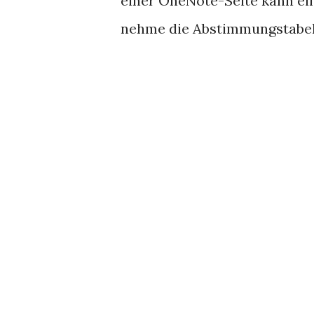
einer OneNote-Seite kann ei
nehme die Abstimmungstabel