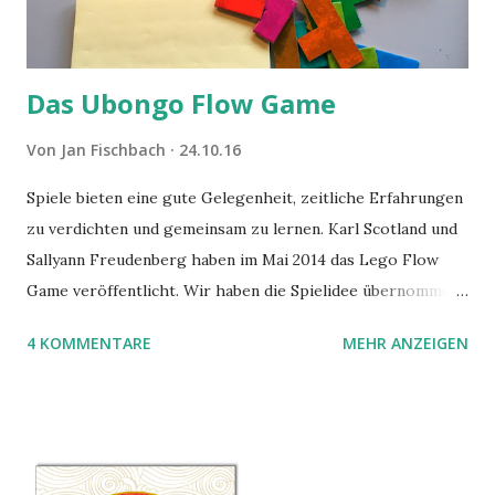
Das Ubongo Flow Game
Von
Jan Fischbach
24.10.16
Spiele bieten eine gute Gelegenheit, zeitliche Erfahrungen
zu verdichten und gemeinsam zu lernen. Karl Scotland und
Sallyann Freudenberg haben im Mai 2014 das Lego Flow
Game veröffentlicht. Wir haben die Spielidee übernommen,
aber das Spielmaterial gewechselt. Statt Legosteinen
4 KOMMENTARE
MEHR ANZEIGEN
benutzen wir Material aus Grzegorz Rejchtmans Ubongo-
Spiel. Hier präsentieren wir die Anleitung für das Ubongo
Flow Game.