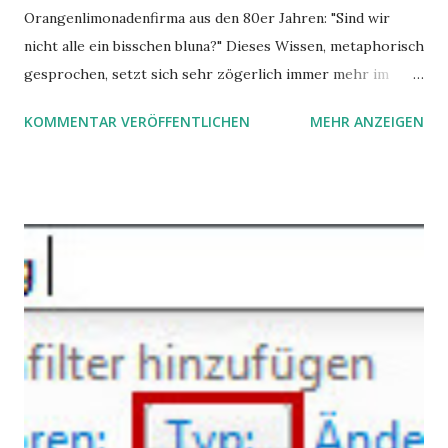
Orangenlimonadenfirma aus den 80er Jahren: "Sind wir
nicht alle ein bisschen bluna?" Dieses Wissen, metaphorisch
gesprochen, setzt sich sehr zögerlich immer mehr im
öffentlichen Bewusstsein fest: unsere Hirne sind nicht alle
KOMMENTAR VERÖFFENTLICHEN
MEHR ANZEIGEN
gleich. Im Arbeitskontext kann es zu nicht verstandenen
Konflikten kommen, wenn alle über einen Kamm geschoren
werden. Außerdem wundern sich Krankenkassen über
steigende Ausgaben wegen Depressionen, Burnouts und
Angstzuständen ihrer Mitglieder. Dafür könnte es Gründe
geben, die weitgehend noch im Dunkeln zu liegen scheinen.