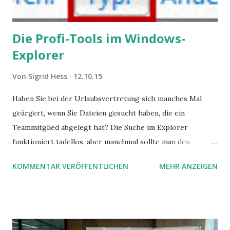
Die Profi-Tools im Windows-
Explorer
Von
Sigrid Hess
12.10.15
Haben Sie bei der Urlaubsvertretung sich manches Mal
geärgert, wenn Sie Dateien gesucht haben, die ein
Teammitglied abgelegt hat? Die Suche im Explorer
funktioniert tadellos, aber manchmal sollte man den
Suchbegriff noch ein bisschen genauer fassen können. Z.B.
KOMMENTAR VERÖFFENTLICHEN
MEHR ANZEIGEN
mit UND oder ODER oder NICHT... Das geht so einfach,
dann man von alleine kaum drauf kommt: