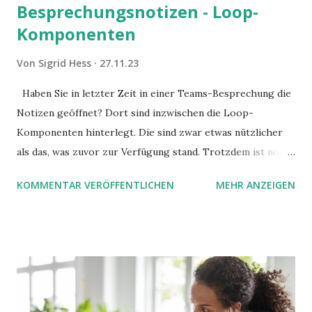
Besprechungsnotizen - Loop-
Komponenten
Von
Sigrid Hess
27.11.23
Haben Sie in letzter Zeit in einer Teams-Besprechung die
Notizen geöffnet? Dort sind inzwischen die Loop-
Komponenten hinterlegt. Die sind zwar etwas nützlicher
als das, was zuvor zur Verfügung stand. Trotzdem ist noch
Luft nach oben. Und es gibt sogar einige ernstzunehmende
KOMMENTAR VERÖFFENTLICHEN
MEHR ANZEIGEN
Stolperfallen. Hier ein erster, kritischer Blick auf das was
Sie damit tun können. Und auch darauf, was Sie besser sein
lassen.