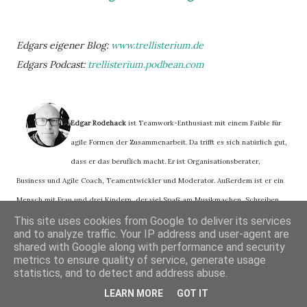
Edgars eigener Blog:
www.trellisterium.de
Edgars Podcast:
trellisterium.podbean.com
Edgar Rodehack
ist Teamwork-Enthusiast mit einem Faible für
agile Formen der Zusammenarbeit. Da trifft es sich natürlich gut,
dass er das beruflich macht. Er ist Organisationsberater,
Business und Agile Coach, Teamentwickler und Moderator. Außerdem ist er ein
Mensch mit Frau und drei Kindern, der viel Spaß am Musikmachen, Schreiben
und Lesen hat. Mehr über ihn:
www.rodehack.de
This site uses cookies from Google to deliver its services
and to analyze traffic. Your IP address and user-agent are
shared with Google along with performance and security
metrics to ensure quality of service, generate usage
statistics, and to detect and address abuse.
LEARN MORE
GOT IT