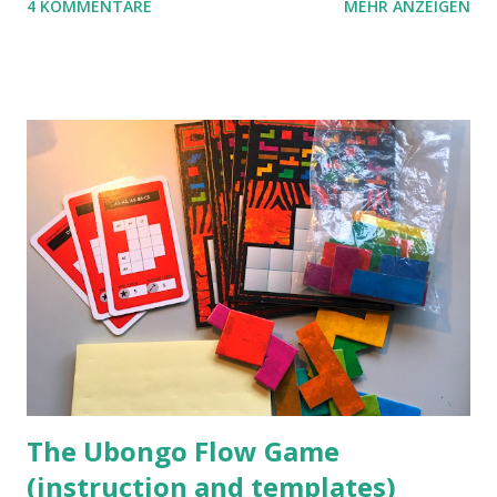
4 KOMMENTARE
MEHR ANZEIGEN
benutzen wir Material aus Grzegorz Rejchtmans Ubongo-
Spiel. Hier präsentieren wir die Anleitung für das Ubongo
Flow Game.
The Ubongo Flow Game
(instruction and templates)