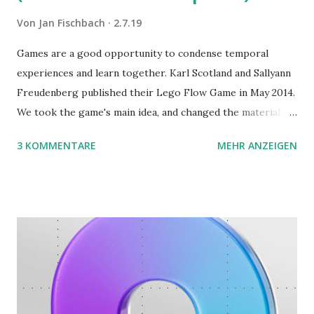
Von
Jan Fischbach
2.7.19
Games are a good opportunity to condense temporal
experiences and learn together. Karl Scotland and Sallyann
Freudenberg published their Lego Flow Game in May 2014.
We took the game's main idea, and changed the material.
Instead of Legos we use the material of Gregorz
3 KOMMENTARE
MEHR ANZEIGEN
Rejchtman's Ubongo Game. These are the instructions of
the Ubongo Flow Game.