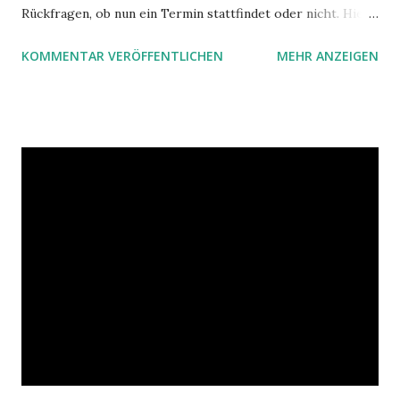
Rückfragen, ob nun ein Termin stattfindet oder nicht. Hier
ist ein Vorschlag für die Terminkoordination im Team mit
KOMMENTAR VERÖFFENTLICHEN
MEHR ANZEIGEN
Hilfe von Outlook.