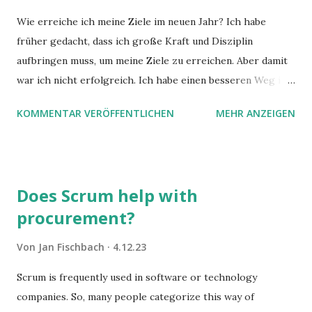
Wie erreiche ich meine Ziele im neuen Jahr? Ich habe
früher gedacht, dass ich große Kraft und Disziplin
aufbringen muss, um meine Ziele zu erreichen. Aber damit
war ich nicht erfolgreich. Ich habe einen besseren Weg in
zwei Büchern gefunden, die ich in diesem Beitrag teilen
KOMMENTAR VERÖFFENTLICHEN
MEHR ANZEIGEN
möchte. Darin habe ich zwei gute Begründungen gefunden,
warum der einfachere Weg mit kleinen Schritten besser
funktioniert.
Does Scrum help with
procurement?
Von
Jan Fischbach
4.12.23
Scrum is frequently used in software or technology
companies. So, many people categorize this way of