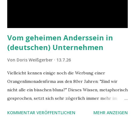
Vom geheimen Anderssein in
(deutschen) Unternehmen
Von
Doris Weißgerber
13.7.26
Vielleicht kennen einige noch die Werbung einer
Orangenlimonadenfirma aus den 80er Jahren: "Sind wir
nicht alle ein bisschen bluna?" Dieses Wissen, metaphorisch
gesprochen, setzt sich sehr zögerlich immer mehr im
öffentlichen Bewusstsein fest: unsere Hirne sind nicht alle
KOMMENTAR VERÖFFENTLICHEN
MEHR ANZEIGEN
gleich. Im Arbeitskontext kann es zu nicht verstandenen
Konflikten kommen, wenn alle über einen Kamm geschoren
werden. Außerdem wundern sich Krankenkassen über