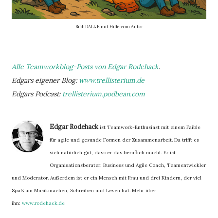
Bild: DALL E mit Hilfe vom Autor
Alle Teamworkblog-Posts von Edgar Rodehack
.
Edgars eigener Blog:
www.trellisterium.de
Edgars Podcast:
trellisterium.podbean.com
Edgar Rodehack
ist Teamwork-Enthusiast mit einem Faible
für agile und gesunde Formen der Zusammenarbeit. Da trifft es
sich natürlich gut, dass er das beruflich macht. Er ist
Organisationsberater, Business und Agile Coach, Teamentwickler
und Moderator. Außerdem ist er ein Mensch mit Frau und drei Kindern, der viel
Spaß am Musikmachen, Schreiben und Lesen hat. Mehr über
ihn:
www.rodehack.de