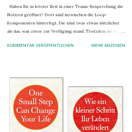
Haben Sie in letzter Zeit in einer Teams-Besprechung die
Notizen geöffnet? Dort sind inzwischen die Loop-
Komponenten hinterlegt. Die sind zwar etwas nützlicher
als das, was zuvor zur Verfügung stand. Trotzdem ist noch
Luft nach oben. Und es gibt sogar einige ernstzunehmende
KOMMENTAR VERÖFFENTLICHEN
MEHR ANZEIGEN
Stolperfallen. Hier ein erster, kritischer Blick auf das was
Sie damit tun können. Und auch darauf, was Sie besser sein
lassen.