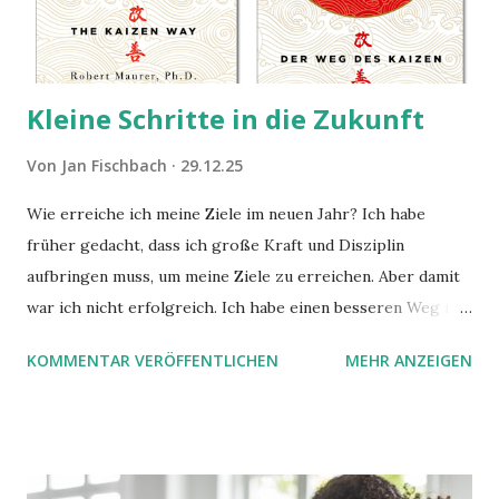
Kleine Schritte in die Zukunft
Von
Jan Fischbach
29.12.25
Wie erreiche ich meine Ziele im neuen Jahr? Ich habe
früher gedacht, dass ich große Kraft und Disziplin
aufbringen muss, um meine Ziele zu erreichen. Aber damit
war ich nicht erfolgreich. Ich habe einen besseren Weg in
zwei Büchern gefunden, die ich in diesem Beitrag teilen
KOMMENTAR VERÖFFENTLICHEN
MEHR ANZEIGEN
möchte. Darin habe ich zwei gute Begründungen gefunden,
warum der einfachere Weg mit kleinen Schritten besser
funktioniert.