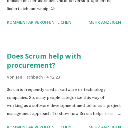
Remake mit der aktuellen Outlook-Version. Spoiler: Es
ändert sich nur wenig. 😉
KOMMENTAR VERÖFFENTLICHEN
MEHR ANZEIGEN
Does Scrum help with
procurement?
Von
Jan Fischbach
4.12.23
Scrum is frequently used in software or technology
companies. So, many people categorize this way of
working as a software development method or as a project
management approach. To show how Scrum helps to solve
complex problems, let's take a look at purchasing
KOMMENTAR VERÖFFENTLICHEN
MEHR ANZEIGEN