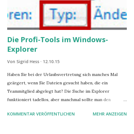
Die Profi-Tools im Windows-
Explorer
Von
Sigrid Hess
12.10.15
Haben Sie bei der Urlaubsvertretung sich manches Mal
geärgert, wenn Sie Dateien gesucht haben, die ein
Teammitglied abgelegt hat? Die Suche im Explorer
funktioniert tadellos, aber manchmal sollte man den
Suchbegriff noch ein bisschen genauer fassen können. Z.B.
KOMMENTAR VERÖFFENTLICHEN
MEHR ANZEIGEN
mit UND oder ODER oder NICHT... Das geht so einfach,
dann man von alleine kaum drauf kommt: