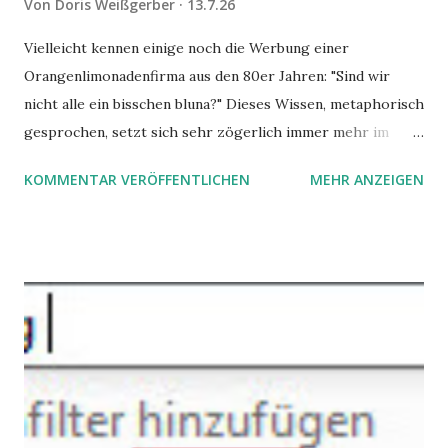
Von
Doris Weißgerber
13.7.26
Vielleicht kennen einige noch die Werbung einer
Orangenlimonadenfirma aus den 80er Jahren: "Sind wir
nicht alle ein bisschen bluna?" Dieses Wissen, metaphorisch
gesprochen, setzt sich sehr zögerlich immer mehr im
öffentlichen Bewusstsein fest: unsere Hirne sind nicht alle
KOMMENTAR VERÖFFENTLICHEN
MEHR ANZEIGEN
gleich. Im Arbeitskontext kann es zu nicht verstandenen
Konflikten kommen, wenn alle über einen Kamm geschoren
werden. Außerdem wundern sich Krankenkassen über
steigende Ausgaben wegen Depressionen, Burnouts und
Angstzuständen ihrer Mitglieder. Dafür könnte es Gründe
geben, die weitgehend noch im Dunkeln zu liegen scheinen.