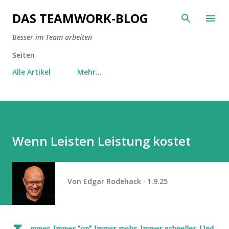
Direkt zum Hauptbereich
DAS TEAMWORK-BLOG
Besser im Team arbeiten
Seiten
Alle Artikel
Mehr…
Wenn Leisten Leistung kostet
Von
Edgar Rodehack
1.9.25
mmer. Immer "on". Immer mehr. Immer schneller. Und