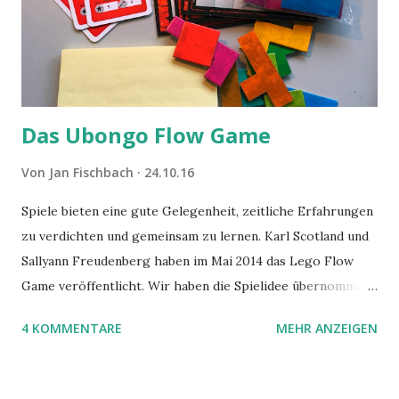
Das Ubongo Flow Game
Von
Jan Fischbach
24.10.16
Spiele bieten eine gute Gelegenheit, zeitliche Erfahrungen
zu verdichten und gemeinsam zu lernen. Karl Scotland und
Sallyann Freudenberg haben im Mai 2014 das Lego Flow
Game veröffentlicht. Wir haben die Spielidee übernommen,
aber das Spielmaterial gewechselt. Statt Legosteinen
4 KOMMENTARE
MEHR ANZEIGEN
benutzen wir Material aus Grzegorz Rejchtmans Ubongo-
Spiel. Hier präsentieren wir die Anleitung für das Ubongo
Flow Game.