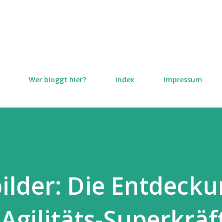
Direkt zum Hauptbereich
Wer bloggt hier?
Index
Impressum
bilder: Die Entdeck
Agilitäts-Superkräf