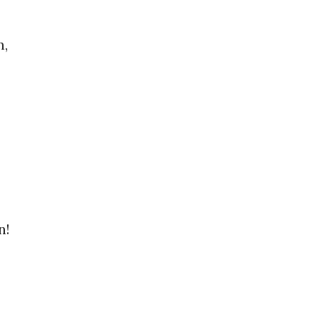
n,
n!