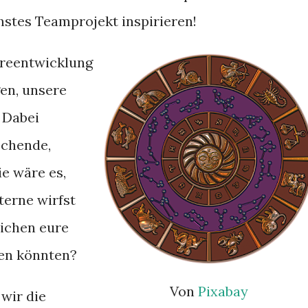
chstes Teamprojekt inspirieren!
areentwicklung
en, unsere
 Dabei
echende,
e wäre es,
terne wirfst
eichen eure
sen könnten?
Von
Pixabay
 wir die