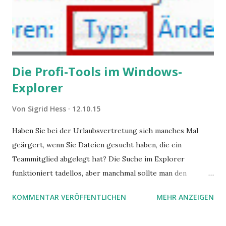
Die Profi-Tools im Windows-
Explorer
Von
Sigrid Hess
12.10.15
Haben Sie bei der Urlaubsvertretung sich manches Mal
geärgert, wenn Sie Dateien gesucht haben, die ein
Teammitglied abgelegt hat? Die Suche im Explorer
funktioniert tadellos, aber manchmal sollte man den
Suchbegriff noch ein bisschen genauer fassen können. Z.B.
KOMMENTAR VERÖFFENTLICHEN
MEHR ANZEIGEN
mit UND oder ODER oder NICHT... Das geht so einfach,
dann man von alleine kaum drauf kommt: