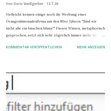
Von
Doris Weißgerber
13.7.26
Vielleicht kennen einige noch die Werbung einer
Orangenlimonadenfirma aus den 80er Jahren: "Sind wir
nicht alle ein bisschen bluna?" Dieses Wissen, metaphorisch
gesprochen, setzt sich sehr zögerlich immer mehr im
öffentlichen Bewusstsein fest: unsere Hirne sind nicht alle
KOMMENTAR VERÖFFENTLICHEN
MEHR ANZEIGEN
gleich. Im Arbeitskontext kann es zu nicht verstandenen
Konflikten kommen, wenn alle über einen Kamm geschoren
werden. Außerdem wundern sich Krankenkassen über
steigende Ausgaben wegen Depressionen, Burnouts und
Angstzuständen ihrer Mitglieder. Dafür könnte es Gründe
geben, die weitgehend noch im Dunkeln zu liegen scheinen.