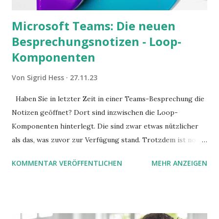
Microsoft Teams: Die neuen
Besprechungsnotizen - Loop-
Komponenten
Von
Sigrid Hess
27.11.23
Haben Sie in letzter Zeit in einer Teams-Besprechung die
Notizen geöffnet? Dort sind inzwischen die Loop-
Komponenten hinterlegt. Die sind zwar etwas nützlicher
als das, was zuvor zur Verfügung stand. Trotzdem ist noch
Luft nach oben. Und es gibt sogar einige ernstzunehmende
KOMMENTAR VERÖFFENTLICHEN
MEHR ANZEIGEN
Stolperfallen. Hier ein erster, kritischer Blick auf das was
Sie damit tun können. Und auch darauf, was Sie besser sein
lassen.