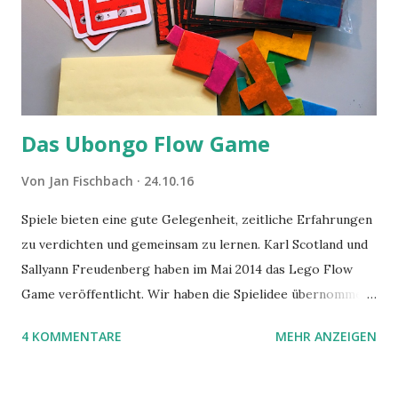
Das Ubongo Flow Game
Von
Jan Fischbach
24.10.16
Spiele bieten eine gute Gelegenheit, zeitliche Erfahrungen
zu verdichten und gemeinsam zu lernen. Karl Scotland und
Sallyann Freudenberg haben im Mai 2014 das Lego Flow
Game veröffentlicht. Wir haben die Spielidee übernommen,
aber das Spielmaterial gewechselt. Statt Legosteinen
4 KOMMENTARE
MEHR ANZEIGEN
benutzen wir Material aus Grzegorz Rejchtmans Ubongo-
Spiel. Hier präsentieren wir die Anleitung für das Ubongo
Flow Game.