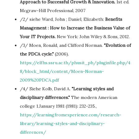
Approach to Successful Growth & Innovation.
1st ed.
Mcgraw-Hill Professional, 2007
/2/ siehe Ward, John ; Daniel, Elizabeth:
Benefits
Management : How to Increase the Business Value of
Your IT Projects.
New York: John Wiley & Sons, 2012.
/3/ Moen, Ronald, and Clifford Norman.
"Evolution of
the PDCA cycle."
(2006).
https://elfhs.ssru.ac.th/phusit_ph/pluginfile.php/4
8/block_html/content/Moen-Norman-
2009%20PDCA.pdf
/4/ Siehe Kolb, David A.
"Learning styles and
disciplinary differences."
The modern American
college 1.January 1981 (1981): 232-235.,
https://learningfromexperience.com/research-
library/learning-styles-and-disciplinary-
differences/