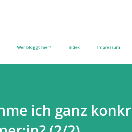
Direkt zum Hauptbereich
Wer bloggt hier?
Index
Impressum
me ich ganz konkre
er:in? (2/2)