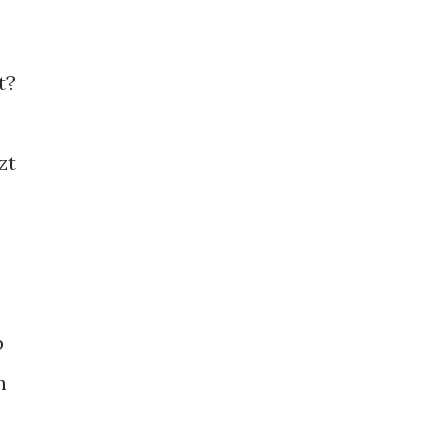
t?
zt
b
n