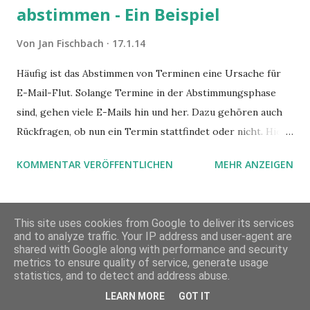
abstimmen - Ein Beispiel
Von
Jan Fischbach
17.1.14
Häufig ist das Abstimmen von Terminen eine Ursache für
E-Mail-Flut. Solange Termine in der Abstimmungsphase
sind, gehen viele E-Mails hin und her. Dazu gehören auch
Rückfragen, ob nun ein Termin stattfindet oder nicht. Hier
ist ein Vorschlag für die Terminkoordination im Team mit
KOMMENTAR VERÖFFENTLICHEN
MEHR ANZEIGEN
Hilfe von Outlook.
This site uses cookies from Google to deliver its services
and to analyze traffic. Your IP address and user-agent are
shared with Google along with performance and security
metrics to ensure quality of service, generate usage
statistics, and to detect and address abuse.
LEARN MORE
GOT IT