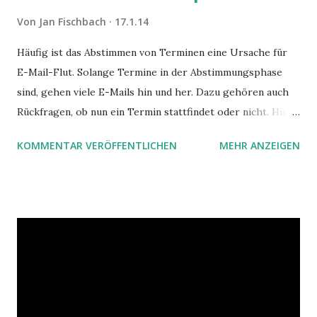
r
Von
Jan Fischbach
17.1.14
v
e
Häufig ist das Abstimmen von Terminen eine Ursache für
r
E-Mail-Flut. Solange Termine in der Abstimmungsphase
ö
f
sind, gehen viele E-Mails hin und her. Dazu gehören auch
f
Rückfragen, ob nun ein Termin stattfindet oder nicht. Hier
e
ist ein Vorschlag für die Terminkoordination im Team mit
n
KOMMENTAR VERÖFFENTLICHEN
MEHR ANZEIGEN
Hilfe von Outlook.
t
l
i
c
h
e
n