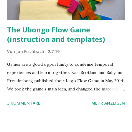
The Ubongo Flow Game
(instruction and templates)
Von
Jan Fischbach
2.7.19
Games are a good opportunity to condense temporal
experiences and learn together. Karl Scotland and Sallyann
Freudenberg published their Lego Flow Game in May 2014.
We took the game's main idea, and changed the material.
Instead of Legos we use the material of Gregorz
3 KOMMENTARE
MEHR ANZEIGEN
Rejchtman's Ubongo Game. These are the instructions of
the Ubongo Flow Game.