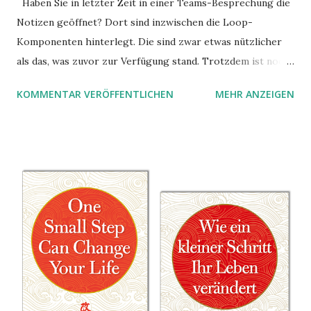
Haben Sie in letzter Zeit in einer Teams-Besprechung die
Notizen geöffnet? Dort sind inzwischen die Loop-
Komponenten hinterlegt. Die sind zwar etwas nützlicher
als das, was zuvor zur Verfügung stand. Trotzdem ist noch
Luft nach oben. Und es gibt sogar einige ernstzunehmende
KOMMENTAR VERÖFFENTLICHEN
MEHR ANZEIGEN
Stolperfallen. Hier ein erster, kritischer Blick auf das was
Sie damit tun können. Und auch darauf, was Sie besser sein
lassen.