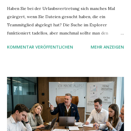
Haben Sie bei der Urlaubsvertretung sich manches Mal
geärgert, wenn Sie Dateien gesucht haben, die ein
Teammitglied abgelegt hat? Die Suche im Explorer
funktioniert tadellos, aber manchmal sollte man den
Suchbegriff noch ein bisschen genauer fassen können. Z.B.
KOMMENTAR VERÖFFENTLICHEN
MEHR ANZEIGEN
mit UND oder ODER oder NICHT... Das geht so einfach,
dann man von alleine kaum drauf kommt: