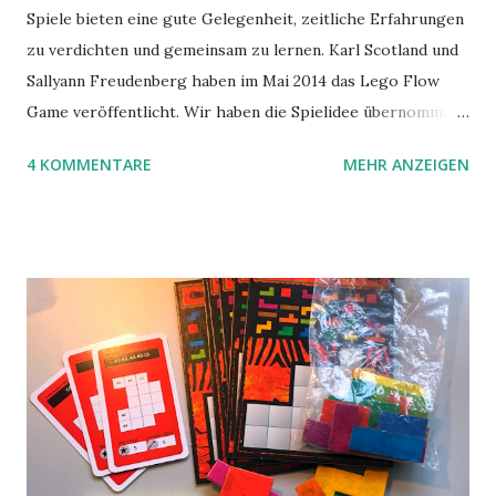
Spiele bieten eine gute Gelegenheit, zeitliche Erfahrungen
zu verdichten und gemeinsam zu lernen. Karl Scotland und
Sallyann Freudenberg haben im Mai 2014 das Lego Flow
Game veröffentlicht. Wir haben die Spielidee übernommen,
aber das Spielmaterial gewechselt. Statt Legosteinen
4 KOMMENTARE
MEHR ANZEIGEN
benutzen wir Material aus Grzegorz Rejchtmans Ubongo-
Spiel. Hier präsentieren wir die Anleitung für das Ubongo
Flow Game.