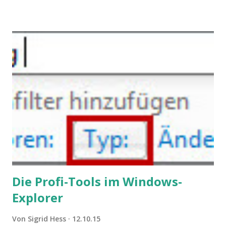
werden. Außerdem wundern sich Krankenkassen über
steigende Ausgaben wegen Depressionen, Burnouts und
Angstzuständen ihrer Mitglieder. Dafür könnte es Gründe
geben, die weitgehend noch im Dunkeln zu liegen scheinen.
Die Profi-Tools im Windows-
Explorer
Von
Sigrid Hess
12.10.15