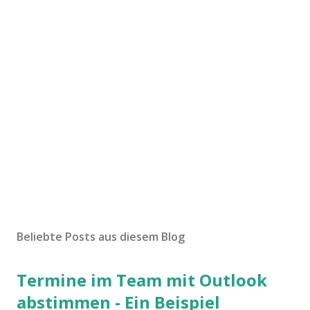
K
o
m
Beliebte Posts aus diesem Blog
m
e
Termine im Team mit Outlook
n
t
abstimmen - Ein Beispiel
a