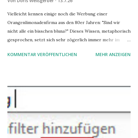
Von
Doris Weißgerber
13.7.26
Vielleicht kennen einige noch die Werbung einer
Orangenlimonadenfirma aus den 80er Jahren: "Sind wir
nicht alle ein bisschen bluna?" Dieses Wissen, metaphorisch
gesprochen, setzt sich sehr zögerlich immer mehr im
öffentlichen Bewusstsein fest: unsere Hirne sind nicht alle
KOMMENTAR VERÖFFENTLICHEN
MEHR ANZEIGEN
gleich. Im Arbeitskontext kann es zu nicht verstandenen
Konflikten kommen, wenn alle über einen Kamm geschoren
werden. Außerdem wundern sich Krankenkassen über
steigende Ausgaben wegen Depressionen, Burnouts und
Angstzuständen ihrer Mitglieder. Dafür könnte es Gründe
geben, die weitgehend noch im Dunkeln zu liegen scheinen.