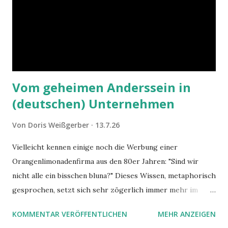
Vom geheimen Anderssein in
(deutschen) Unternehmen
Von
Doris Weißgerber
13.7.26
Vielleicht kennen einige noch die Werbung einer
Orangenlimonadenfirma aus den 80er Jahren: "Sind wir
nicht alle ein bisschen bluna?" Dieses Wissen, metaphorisch
gesprochen, setzt sich sehr zögerlich immer mehr im
öffentlichen Bewusstsein fest: unsere Hirne sind nicht alle
KOMMENTAR VERÖFFENTLICHEN
MEHR ANZEIGEN
gleich. Im Arbeitskontext kann es zu nicht verstandenen