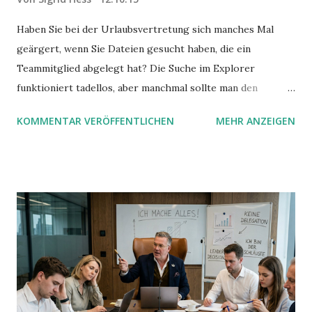
Haben Sie bei der Urlaubsvertretung sich manches Mal
geärgert, wenn Sie Dateien gesucht haben, die ein
Teammitglied abgelegt hat? Die Suche im Explorer
funktioniert tadellos, aber manchmal sollte man den
Suchbegriff noch ein bisschen genauer fassen können. Z.B.
KOMMENTAR VERÖFFENTLICHEN
MEHR ANZEIGEN
mit UND oder ODER oder NICHT... Das geht so einfach,
dann man von alleine kaum drauf kommt: