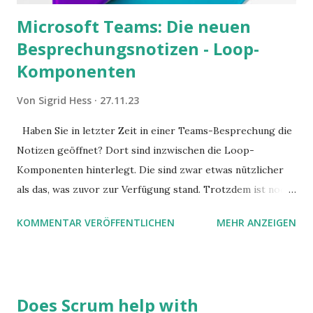
Microsoft Teams: Die neuen
Besprechungsnotizen - Loop-
Komponenten
Von
Sigrid Hess
27.11.23
Haben Sie in letzter Zeit in einer Teams-Besprechung die
Notizen geöffnet? Dort sind inzwischen die Loop-
Komponenten hinterlegt. Die sind zwar etwas nützlicher
als das, was zuvor zur Verfügung stand. Trotzdem ist noch
Luft nach oben. Und es gibt sogar einige ernstzunehmende
KOMMENTAR VERÖFFENTLICHEN
MEHR ANZEIGEN
Stolperfallen. Hier ein erster, kritischer Blick auf das was
Sie damit tun können. Und auch darauf, was Sie besser sein
lassen.
Does Scrum help with