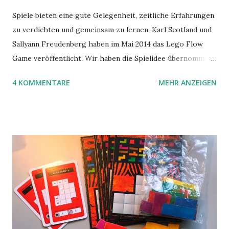
Spiele bieten eine gute Gelegenheit, zeitliche Erfahrungen
zu verdichten und gemeinsam zu lernen. Karl Scotland und
Sallyann Freudenberg haben im Mai 2014 das Lego Flow
Game veröffentlicht. Wir haben die Spielidee übernommen,
aber das Spielmaterial gewechselt. Statt Legosteinen
4 KOMMENTARE
MEHR ANZEIGEN
benutzen wir Material aus Grzegorz Rejchtmans Ubongo-
Spiel. Hier präsentieren wir die Anleitung für das Ubongo
Flow Game.