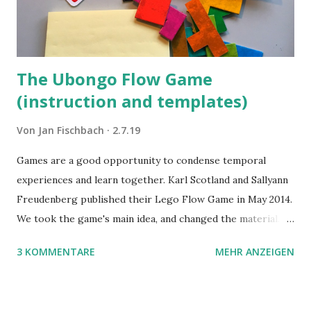
The Ubongo Flow Game
(instruction and templates)
Von
Jan Fischbach
2.7.19
Games are a good opportunity to condense temporal
experiences and learn together. Karl Scotland and Sallyann
Freudenberg published their Lego Flow Game in May 2014.
We took the game's main idea, and changed the material.
Instead of Legos we use the material of Gregorz
3 KOMMENTARE
MEHR ANZEIGEN
Rejchtman's Ubongo Game. These are the instructions of
the Ubongo Flow Game.