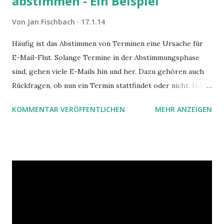
abstimmen - Ein Beispiel
Von
Jan Fischbach
17.1.14
Häufig ist das Abstimmen von Terminen eine Ursache für
E-Mail-Flut. Solange Termine in der Abstimmungsphase
sind, gehen viele E-Mails hin und her. Dazu gehören auch
Rückfragen, ob nun ein Termin stattfindet oder nicht. Hier
ist ein Vorschlag für die Terminkoordination im Team mit
KOMMENTAR VERÖFFENTLICHEN
MEHR ANZEIGEN
Hilfe von Outlook.