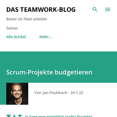
Direkt zum Hauptbereich
DAS TEAMWORK-BLOG
Besser im Team arbeiten
Seiten
Alle Artikel
Mehr…
Scrum-Projekte budgetieren
Von
Jan Fischbach
24.1.22
ie kann man eigentlich (agile) Projekte