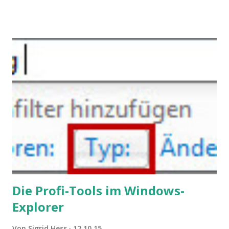
Konflikten kommen, wenn alle über einen Kamm geschoren
werden. Außerdem wundern sich Krankenkassen über
steigende Ausgaben wegen Depressionen, Burnouts und
Angstzuständen ihrer Mitglieder. Dafür könnte es Gründe
geben, die weitgehend noch im Dunkeln zu liegen scheinen.
Die Profi-Tools im Windows-
Explorer
Von
Sigrid Hess
12.10.15