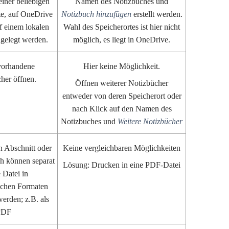
einer beliebigen
Namen des Notizbuches und
te, auf OneDrive
Notizbuch hinzufügen
erstellt werden.
f einem lokalen
Wahl des Speicherortes ist hier nicht
gelegt werden.
möglich, es liegt in OneDrive.
 vorhandene
Hier keine Möglichkeit.
her öffnen.
Öffnen weiterer Notizbücher
entweder von deren Speicherort oder
nach Klick auf den Namen des
Notizbuches und
Weitere Notizbücher
in Abschnitt oder
Keine vergleichbaren Möglichkeiten
h können separat
Lösung: Drucken in eine PDF-Datei
e Datei in
lichen Formaten
werden; z.B. als
PDF