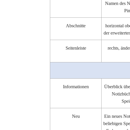
Namen des No
Pi
Abschnitte
horizontal ob
der erweiterte
Seitenleiste
rechts, ände
Informationen
Überblick übe
Notizbüch
Spei
Neu
Ein neues No
beliebigen Spe