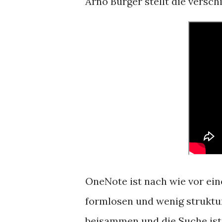
Arno Burger stellt die versc
OneNote ist nach wie vor ein
formlosen und wenig struktur
beisammen und die Suche ist 