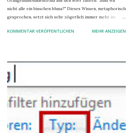
Orangenlimonadenfirma aus den 80er Jahren: "Sind wir
nicht alle ein bisschen bluna?" Dieses Wissen, metaphorisch
gesprochen, setzt sich sehr zögerlich immer mehr im
öffentlichen Bewusstsein fest: unsere Hirne sind nicht alle
KOMMENTAR VERÖFFENTLICHEN
MEHR ANZEIGEN
gleich. Im Arbeitskontext kann es zu nicht verstandenen
Konflikten kommen, wenn alle über einen Kamm geschoren
werden. Außerdem wundern sich Krankenkassen über
steigende Ausgaben wegen Depressionen, Burnouts und
Angstzuständen ihrer Mitglieder. Dafür könnte es Gründe
geben, die weitgehend noch im Dunkeln zu liegen scheinen.