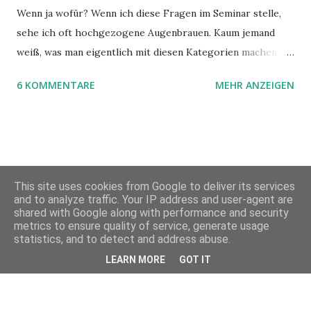
Wenn ja wofür? Wenn ich diese Fragen im Seminar stelle,
sehe ich oft hochgezogene Augenbrauen. Kaum jemand
weiß, was man eigentlich mit diesen Kategorien machen
kann und wofür sie nützlich sind. Dieser Blogartikel stellt
6 KOMMENTARE
MEHR ANZEIGEN
sie Ihnen vor.
This site uses cookies from Google to deliver its services
and to analyze traffic. Your IP address and user-agent are
shared with Google along with performance and security
metrics to ensure quality of service, generate usage
Powered by Blogger
statistics, and to detect and address abuse.
LEARN MORE
GOT IT