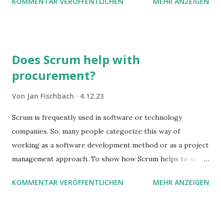
KOMMENTAR VERÖFFENTLICHEN
MEHR ANZEIGEN
Does Scrum help with
procurement?
Von
Jan Fischbach
4.12.23
Scrum is frequently used in software or technology
companies. So, many people categorize this way of
working as a software development method or as a project
management approach. To show how Scrum helps to solve
complex problems, let's take a look at purchasing
KOMMENTAR VERÖFFENTLICHEN
MEHR ANZEIGEN
processes.