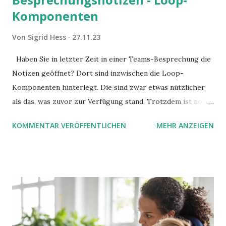
Komponenten
Von
Sigrid Hess
27.11.23
Haben Sie in letzter Zeit in einer Teams-Besprechung die
Notizen geöffnet? Dort sind inzwischen die Loop-
Komponenten hinterlegt. Die sind zwar etwas nützlicher
als das, was zuvor zur Verfügung stand. Trotzdem ist noch
Luft nach oben. Und es gibt sogar einige ernstzunehmende
KOMMENTAR VERÖFFENTLICHEN
MEHR ANZEIGEN
Stolperfallen. Hier ein erster, kritischer Blick auf das was
Sie damit tun können. Und auch darauf, was Sie besser sein
lassen.