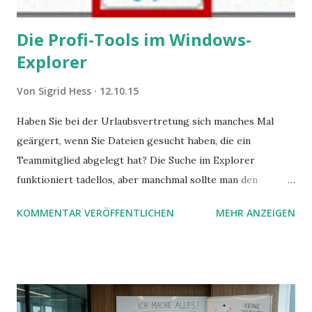
Die Profi-Tools im Windows-
Explorer
Von
Sigrid Hess
12.10.15
Haben Sie bei der Urlaubsvertretung sich manches Mal
geärgert, wenn Sie Dateien gesucht haben, die ein
Teammitglied abgelegt hat? Die Suche im Explorer
funktioniert tadellos, aber manchmal sollte man den
Suchbegriff noch ein bisschen genauer fassen können. Z.B.
KOMMENTAR VERÖFFENTLICHEN
MEHR ANZEIGEN
mit UND oder ODER oder NICHT... Das geht so einfach,
dann man von alleine kaum drauf kommt: