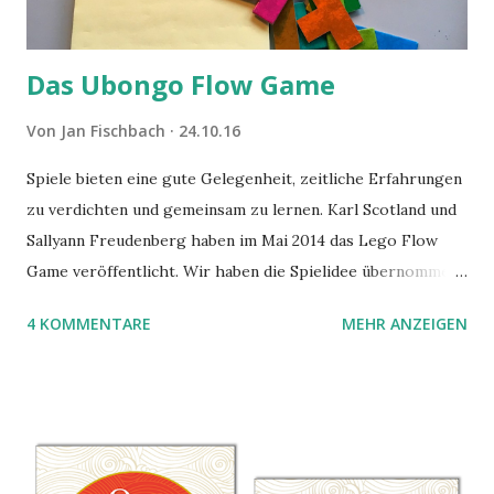
Das Ubongo Flow Game
Von
Jan Fischbach
24.10.16
Spiele bieten eine gute Gelegenheit, zeitliche Erfahrungen
zu verdichten und gemeinsam zu lernen. Karl Scotland und
Sallyann Freudenberg haben im Mai 2014 das Lego Flow
Game veröffentlicht. Wir haben die Spielidee übernommen,
aber das Spielmaterial gewechselt. Statt Legosteinen
4 KOMMENTARE
MEHR ANZEIGEN
benutzen wir Material aus Grzegorz Rejchtmans Ubongo-
Spiel. Hier präsentieren wir die Anleitung für das Ubongo
Flow Game.