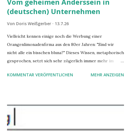
Vom geheimen Anderssein in
(deutschen) Unternehmen
Von
Doris Weißgerber
13.7.26
Vielleicht kennen einige noch die Werbung einer
Orangenlimonadenfirma aus den 80er Jahren: "Sind wir
nicht alle ein bisschen bluna?" Dieses Wissen, metaphorisch
gesprochen, setzt sich sehr zögerlich immer mehr im
öffentlichen Bewusstsein fest: unsere Hirne sind nicht alle
KOMMENTAR VERÖFFENTLICHEN
MEHR ANZEIGEN
gleich. Im Arbeitskontext kann es zu nicht verstandenen
Konflikten kommen, wenn alle über einen Kamm geschoren
werden. Außerdem wundern sich Krankenkassen über
steigende Ausgaben wegen Depressionen, Burnouts und
Angstzuständen ihrer Mitglieder. Dafür könnte es Gründe
geben, die weitgehend noch im Dunkeln zu liegen scheinen.