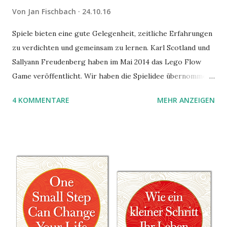
Von
Jan Fischbach
24.10.16
Spiele bieten eine gute Gelegenheit, zeitliche Erfahrungen
zu verdichten und gemeinsam zu lernen. Karl Scotland und
Sallyann Freudenberg haben im Mai 2014 das Lego Flow
Game veröffentlicht. Wir haben die Spielidee übernommen,
aber das Spielmaterial gewechselt. Statt Legosteinen
4 KOMMENTARE
MEHR ANZEIGEN
benutzen wir Material aus Grzegorz Rejchtmans Ubongo-
Spiel. Hier präsentieren wir die Anleitung für das Ubongo
Flow Game.