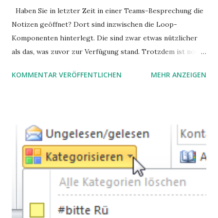
Haben Sie in letzter Zeit in einer Teams-Besprechung die
Notizen geöffnet? Dort sind inzwischen die Loop-
Komponenten hinterlegt. Die sind zwar etwas nützlicher
als das, was zuvor zur Verfügung stand. Trotzdem ist noch
Luft nach oben. Und es gibt sogar einige ernstzunehmende
KOMMENTAR VERÖFFENTLICHEN
MEHR ANZEIGEN
Stolperfallen. Hier ein erster, kritischer Blick auf das was
Sie damit tun können. Und auch darauf, was Sie besser sein
lassen.