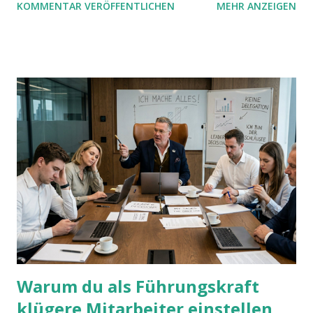
KOMMENTAR VERÖFFENTLICHEN
MEHR ANZEIGEN
mit UND oder ODER oder NICHT... Das geht so einfach,
dann man von alleine kaum drauf kommt:
Warum du als Führungskraft
klügere Mitarbeiter einstellen