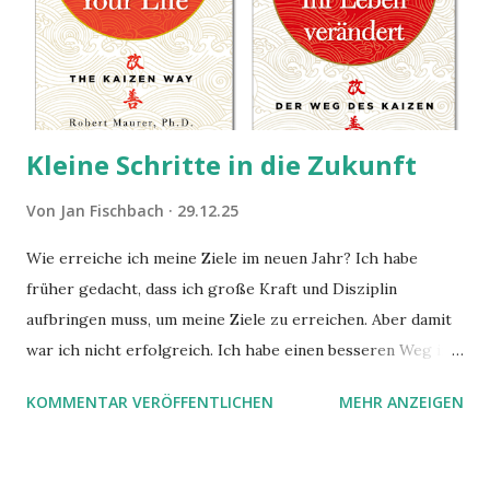
Kleine Schritte in die Zukunft
Von
Jan Fischbach
29.12.25
Wie erreiche ich meine Ziele im neuen Jahr? Ich habe
früher gedacht, dass ich große Kraft und Disziplin
aufbringen muss, um meine Ziele zu erreichen. Aber damit
war ich nicht erfolgreich. Ich habe einen besseren Weg in
zwei Büchern gefunden, die ich in diesem Beitrag teilen
KOMMENTAR VERÖFFENTLICHEN
MEHR ANZEIGEN
möchte. Darin habe ich zwei gute Begründungen gefunden,
warum der einfachere Weg mit kleinen Schritten besser
funktioniert.