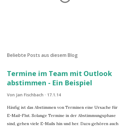
K
o
m
Beliebte Posts aus diesem Blog
m
e
Termine im Team mit Outlook
n
t
abstimmen - Ein Beispiel
a
r
Von
Jan Fischbach
17.1.14
v
e
Häufig ist das Abstimmen von Terminen eine Ursache für
r
E-Mail-Flut. Solange Termine in der Abstimmungsphase
ö
f
sind, gehen viele E-Mails hin und her. Dazu gehören auch