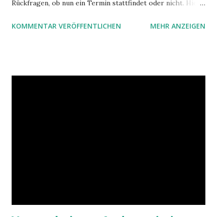
f
Rückfragen, ob nun ein Termin stattfindet oder nicht. Hier
e
ist ein Vorschlag für die Terminkoordination im Team mit
n
KOMMENTAR VERÖFFENTLICHEN
MEHR ANZEIGEN
Hilfe von Outlook.
t
l
i
c
h
e
n