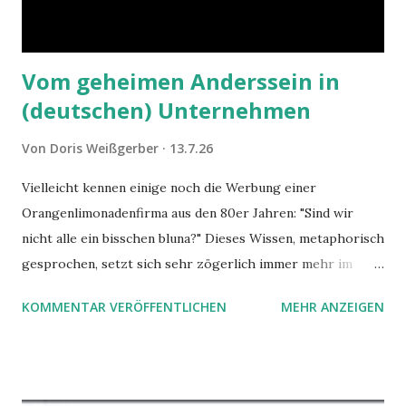
Vom geheimen Anderssein in
(deutschen) Unternehmen
Von
Doris Weißgerber
13.7.26
Vielleicht kennen einige noch die Werbung einer
Orangenlimonadenfirma aus den 80er Jahren: "Sind wir
nicht alle ein bisschen bluna?" Dieses Wissen, metaphorisch
gesprochen, setzt sich sehr zögerlich immer mehr im
öffentlichen Bewusstsein fest: unsere Hirne sind nicht alle
KOMMENTAR VERÖFFENTLICHEN
MEHR ANZEIGEN
gleich. Im Arbeitskontext kann es zu nicht verstandenen
Konflikten kommen, wenn alle über einen Kamm geschoren
werden. Außerdem wundern sich Krankenkassen über
steigende Ausgaben wegen Depressionen, Burnouts und