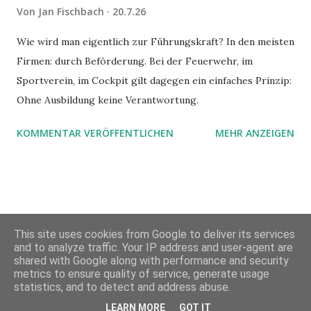
Von
Jan Fischbach
20.7.26
Wie wird man eigentlich zur Führungskraft? In den meisten
Firmen: durch Beförderung. Bei der Feuerwehr, im
Sportverein, im Cockpit gilt dagegen ein einfaches Prinzip:
Ohne Ausbildung keine Verantwortung.
KOMMENTAR VERÖFFENTLICHEN
MEHR ANZEIGEN
This site uses cookies from Google to deliver its services
and to analyze traffic. Your IP address and user-agent are
shared with Google along with performance and security
metrics to ensure quality of service, generate usage
Powered by Blogger
statistics, and to detect and address abuse.
LEARN MORE
GOT IT