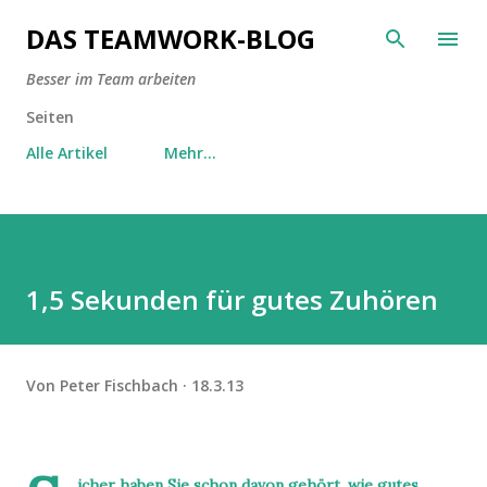
Direkt zum Hauptbereich
DAS TEAMWORK-BLOG
Besser im Team arbeiten
Seiten
Alle Artikel
Mehr…
1,5 Sekunden für gutes Zuhören
Von
Peter Fischbach
18.3.13
icher haben Sie schon davon gehört, wie gutes