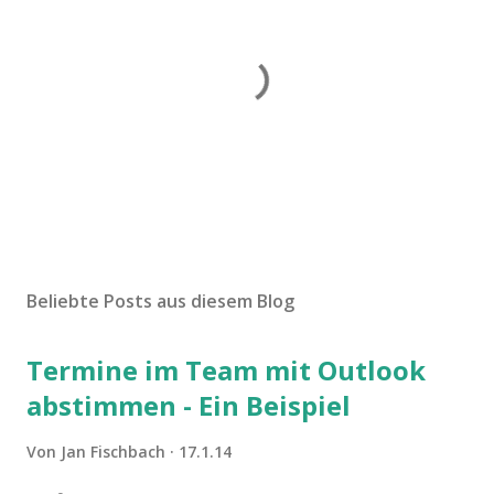
K
o
m
Beliebte Posts aus diesem Blog
m
e
Termine im Team mit Outlook
n
t
abstimmen - Ein Beispiel
a
r
Von
Jan Fischbach
17.1.14
v
e