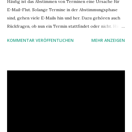
Häufig ist das Abstimmen von Terminen eine Ursache für
r
E-Mail-Flut. Solange Termine in der Abstimmungsphase
ö
f
sind, gehen viele E-Mails hin und her. Dazu gehören auch
f
Rückfragen, ob nun ein Termin stattfindet oder nicht. Hier
e
ist ein Vorschlag für die Terminkoordination im Team mit
n
KOMMENTAR VERÖFFENTLICHEN
MEHR ANZEIGEN
Hilfe von Outlook.
t
l
i
c
h
e
n