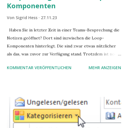
Komponenten
Von
Sigrid Hess
27.11.23
Haben Sie in letzter Zeit in einer Teams-Besprechung die
Notizen geöffnet? Dort sind inzwischen die Loop-
Komponenten hinterlegt. Die sind zwar etwas nützlicher
als das, was zuvor zur Verfügung stand. Trotzdem ist noch
Luft nach oben. Und es gibt sogar einige ernstzunehmende
KOMMENTAR VERÖFFENTLICHEN
MEHR ANZEIGEN
Stolperfallen. Hier ein erster, kritischer Blick auf das was
Sie damit tun können. Und auch darauf, was Sie besser sein
lassen.