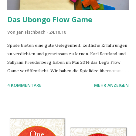
Das Ubongo Flow Game
Von
Jan Fischbach
24.10.16
Spiele bieten eine gute Gelegenheit, zeitliche Erfahrungen
zu verdichten und gemeinsam zu lernen. Karl Scotland und
Sallyann Freudenberg haben im Mai 2014 das Lego Flow
Game veröffentlicht. Wir haben die Spielidee übernommen,
aber das Spielmaterial gewechselt. Statt Legosteinen
4 KOMMENTARE
MEHR ANZEIGEN
benutzen wir Material aus Grzegorz Rejchtmans Ubongo-
Spiel. Hier präsentieren wir die Anleitung für das Ubongo
Flow Game.