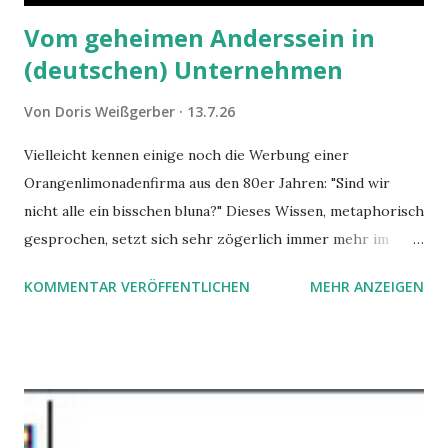
Vom geheimen Anderssein in
(deutschen) Unternehmen
Von
Doris Weißgerber
13.7.26
Vielleicht kennen einige noch die Werbung einer
Orangenlimonadenfirma aus den 80er Jahren: "Sind wir
nicht alle ein bisschen bluna?" Dieses Wissen, metaphorisch
gesprochen, setzt sich sehr zögerlich immer mehr im
öffentlichen Bewusstsein fest: unsere Hirne sind nicht alle
KOMMENTAR VERÖFFENTLICHEN
MEHR ANZEIGEN
gleich. Im Arbeitskontext kann es zu nicht verstandenen
Konflikten kommen, wenn alle über einen Kamm geschoren
werden. Außerdem wundern sich Krankenkassen über
steigende Ausgaben wegen Depressionen, Burnouts und
Angstzuständen ihrer Mitglieder. Dafür könnte es Gründe
geben, die weitgehend noch im Dunkeln zu liegen scheinen.