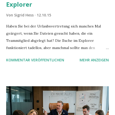
Explorer
Von
Sigrid Hess
12.10.15
Haben Sie bei der Urlaubsvertretung sich manches Mal
geärgert, wenn Sie Dateien gesucht haben, die ein
Teammitglied abgelegt hat? Die Suche im Explorer
funktioniert tadellos, aber manchmal sollte man den
Suchbegriff noch ein bisschen genauer fassen können. Z.B.
KOMMENTAR VERÖFFENTLICHEN
MEHR ANZEIGEN
mit UND oder ODER oder NICHT... Das geht so einfach,
dann man von alleine kaum drauf kommt: