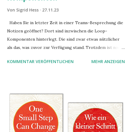
Von
Sigrid Hess
27.11.23
Haben Sie in letzter Zeit in einer Teams-Besprechung die
Notizen geöffnet? Dort sind inzwischen die Loop-
Komponenten hinterlegt. Die sind zwar etwas nützlicher
als das, was zuvor zur Verfügung stand. Trotzdem ist noch
Luft nach oben. Und es gibt sogar einige ernstzunehmende
KOMMENTAR VERÖFFENTLICHEN
MEHR ANZEIGEN
Stolperfallen. Hier ein erster, kritischer Blick auf das was
Sie damit tun können. Und auch darauf, was Sie besser sein
lassen.