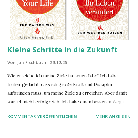
Kleine Schritte in die Zukunft
Von
Jan Fischbach
29.12.25
Wie erreiche ich meine Ziele im neuen Jahr? Ich habe
früher gedacht, dass ich große Kraft und Disziplin
aufbringen muss, um meine Ziele zu erreichen. Aber damit
war ich nicht erfolgreich. Ich habe einen besseren Weg in
zwei Büchern gefunden, die ich in diesem Beitrag teilen
KOMMENTAR VERÖFFENTLICHEN
MEHR ANZEIGEN
möchte. Darin habe ich zwei gute Begründungen gefunden,
warum der einfachere Weg mit kleinen Schritten besser
funktioniert.