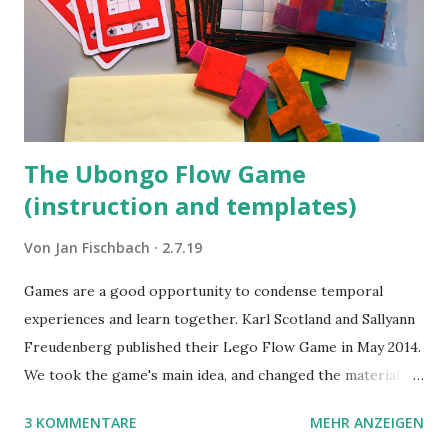
The Ubongo Flow Game
(instruction and templates)
Von
Jan Fischbach
2.7.19
Games are a good opportunity to condense temporal
experiences and learn together. Karl Scotland and Sallyann
Freudenberg published their Lego Flow Game in May 2014.
We took the game's main idea, and changed the material.
Instead of Legos we use the material of Gregorz
3 KOMMENTARE
MEHR ANZEIGEN
Rejchtman's Ubongo Game. These are the instructions of