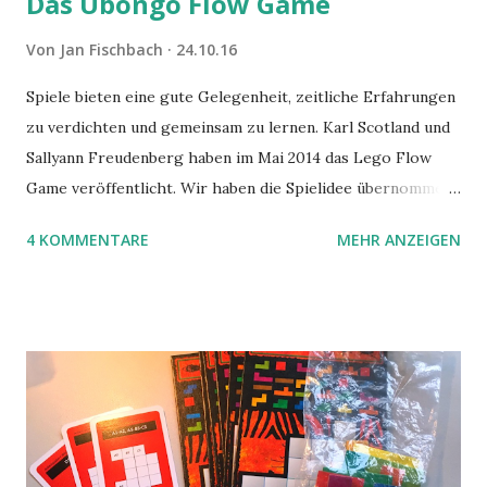
Das Ubongo Flow Game
Von
Jan Fischbach
24.10.16
Spiele bieten eine gute Gelegenheit, zeitliche Erfahrungen
zu verdichten und gemeinsam zu lernen. Karl Scotland und
Sallyann Freudenberg haben im Mai 2014 das Lego Flow
Game veröffentlicht. Wir haben die Spielidee übernommen,
aber das Spielmaterial gewechselt. Statt Legosteinen
4 KOMMENTARE
MEHR ANZEIGEN
benutzen wir Material aus Grzegorz Rejchtmans Ubongo-
Spiel. Hier präsentieren wir die Anleitung für das Ubongo
Flow Game.