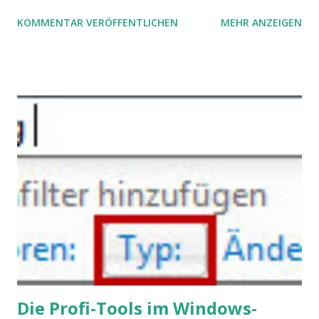
öffentlichen Bewusstsein fest: unsere Hirne sind nicht alle
KOMMENTAR VERÖFFENTLICHEN
MEHR ANZEIGEN
gleich. Im Arbeitskontext kann es zu nicht verstandenen
Konflikten kommen, wenn alle über einen Kamm geschoren
werden. Außerdem wundern sich Krankenkassen über
steigende Ausgaben wegen Depressionen, Burnouts und
Angstzuständen ihrer Mitglieder. Dafür könnte es Gründe
geben, die weitgehend noch im Dunkeln zu liegen scheinen.
Die Profi-Tools im Windows-