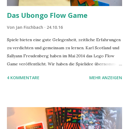
Das Ubongo Flow Game
Von
Jan Fischbach
24.10.16
Spiele bieten eine gute Gelegenheit, zeitliche Erfahrungen
zu verdichten und gemeinsam zu lernen. Karl Scotland und
Sallyann Freudenberg haben im Mai 2014 das Lego Flow
Game veröffentlicht. Wir haben die Spielidee übernommen,
aber das Spielmaterial gewechselt. Statt Legosteinen
4 KOMMENTARE
MEHR ANZEIGEN
benutzen wir Material aus Grzegorz Rejchtmans Ubongo-
Spiel. Hier präsentieren wir die Anleitung für das Ubongo
Flow Game.