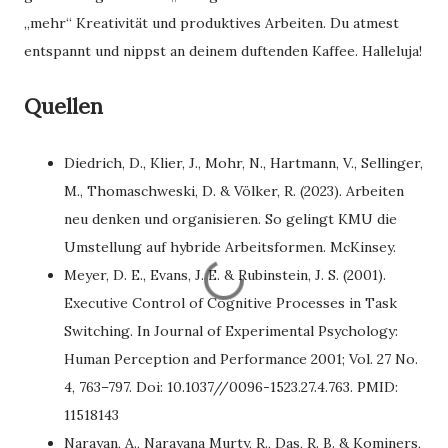
„mehr“ Kreativität und produktives Arbeiten. Du atmest
entspannt und nippst an deinem duftenden Kaffee. Halleluja!
Quellen
Diedrich, D., Klier, J., Mohr, N., Hartmann, V., Sellinger,
M., Thomaschweski, D. & Völker, R. (2023). Arbeiten
neu denken und organisieren. So gelingt KMU die
Umstellung auf hybride Arbeitsformen. McKinsey.
Meyer, D. E., Evans, J. E. & Rubinstein, J. S. (2001).
Executive Control of Cognitive Processes in Task
Switching. In Journal of Experimental Psychology:
Human Perception and Performance 2001; Vol. 27 No.
4, 763–797. Doi: 10.1037//0096-1523.27.4.763. PMID:
11518143
Narayan, A., Narayana Murty, R., Das, R. B. & Kominers,