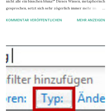
nicht alle ein bisschen bluna?" Dieses Wissen, metaphorisch
gesprochen, setzt sich sehr zögerlich immer mehr im
öffentlichen Bewusstsein fest: unsere Hirne sind nicht alle
KOMMENTAR VERÖFFENTLICHEN
MEHR ANZEIGEN
gleich. Im Arbeitskontext kann es zu nicht verstandenen
Konflikten kommen, wenn alle über einen Kamm geschoren
werden. Außerdem wundern sich Krankenkassen über
steigende Ausgaben wegen Depressionen, Burnouts und
Angstzuständen ihrer Mitglieder. Dafür könnte es Gründe
geben, die weitgehend noch im Dunkeln zu liegen scheinen.