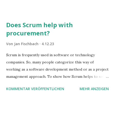
warum der einfachere Weg mit kleinen Schritten besser
funktioniert.
Does Scrum help with
procurement?
Von
Jan Fischbach
4.12.23
Scrum is frequently used in software or technology
companies. So, many people categorize this way of
working as a software development method or as a project
management approach. To show how Scrum helps to solve
complex problems, let's take a look at purchasing
KOMMENTAR VERÖFFENTLICHEN
MEHR ANZEIGEN
processes.