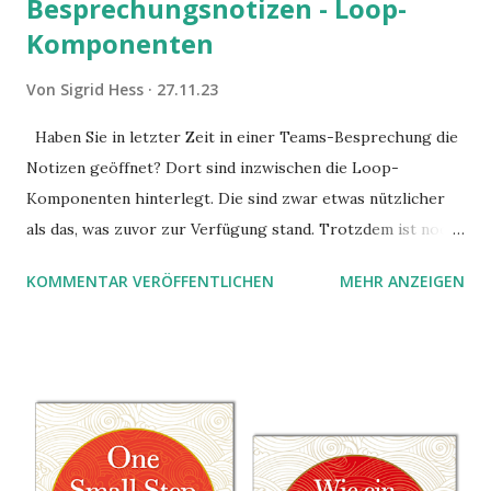
Besprechungsnotizen - Loop-
Komponenten
Von
Sigrid Hess
27.11.23
Haben Sie in letzter Zeit in einer Teams-Besprechung die
Notizen geöffnet? Dort sind inzwischen die Loop-
Komponenten hinterlegt. Die sind zwar etwas nützlicher
als das, was zuvor zur Verfügung stand. Trotzdem ist noch
Luft nach oben. Und es gibt sogar einige ernstzunehmende
KOMMENTAR VERÖFFENTLICHEN
MEHR ANZEIGEN
Stolperfallen. Hier ein erster, kritischer Blick auf das was
Sie damit tun können. Und auch darauf, was Sie besser sein
lassen.