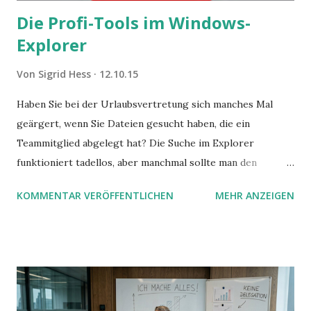
Die Profi-Tools im Windows-
Explorer
Von
Sigrid Hess
12.10.15
Haben Sie bei der Urlaubsvertretung sich manches Mal
geärgert, wenn Sie Dateien gesucht haben, die ein
Teammitglied abgelegt hat? Die Suche im Explorer
funktioniert tadellos, aber manchmal sollte man den
Suchbegriff noch ein bisschen genauer fassen können. Z.B.
KOMMENTAR VERÖFFENTLICHEN
MEHR ANZEIGEN
mit UND oder ODER oder NICHT... Das geht so einfach,
dann man von alleine kaum drauf kommt: