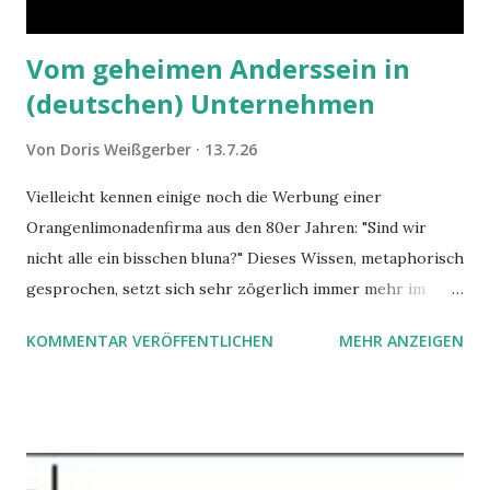
Vom geheimen Anderssein in
(deutschen) Unternehmen
Von
Doris Weißgerber
13.7.26
Vielleicht kennen einige noch die Werbung einer
Orangenlimonadenfirma aus den 80er Jahren: "Sind wir
nicht alle ein bisschen bluna?" Dieses Wissen, metaphorisch
gesprochen, setzt sich sehr zögerlich immer mehr im
öffentlichen Bewusstsein fest: unsere Hirne sind nicht alle
KOMMENTAR VERÖFFENTLICHEN
MEHR ANZEIGEN
gleich. Im Arbeitskontext kann es zu nicht verstandenen
Konflikten kommen, wenn alle über einen Kamm geschoren
werden. Außerdem wundern sich Krankenkassen über
steigende Ausgaben wegen Depressionen, Burnouts und
Angstzuständen ihrer Mitglieder. Dafür könnte es Gründe