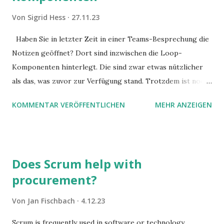
Von
Sigrid Hess
27.11.23
Haben Sie in letzter Zeit in einer Teams-Besprechung die
Notizen geöffnet? Dort sind inzwischen die Loop-
Komponenten hinterlegt. Die sind zwar etwas nützlicher
als das, was zuvor zur Verfügung stand. Trotzdem ist noch
Luft nach oben. Und es gibt sogar einige ernstzunehmende
KOMMENTAR VERÖFFENTLICHEN
MEHR ANZEIGEN
Stolperfallen. Hier ein erster, kritischer Blick auf das was
Sie damit tun können. Und auch darauf, was Sie besser sein
lassen.
Does Scrum help with
procurement?
Von
Jan Fischbach
4.12.23
Scrum is frequently used in software or technology