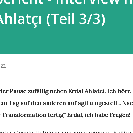
hlatçı (Teil 3/3)
.22
der Pause zufällig neben Erdal Ahlatci. Ich höre
em Tag auf den anderen auf agil umgestellt. Na
Transformation fertig." Erdal, ich habe Fragen!
päter Geschäftsführer von movingimage. Später