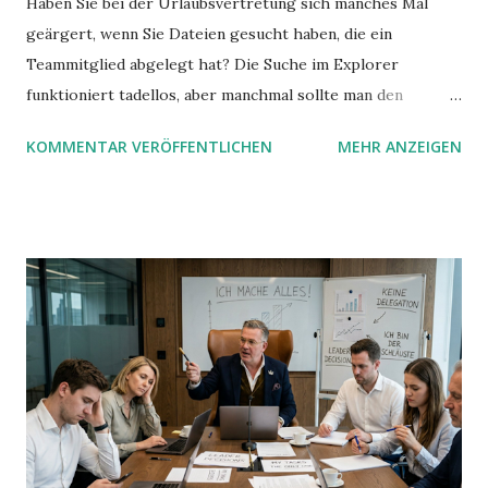
Haben Sie bei der Urlaubsvertretung sich manches Mal
geärgert, wenn Sie Dateien gesucht haben, die ein
Teammitglied abgelegt hat? Die Suche im Explorer
funktioniert tadellos, aber manchmal sollte man den
Suchbegriff noch ein bisschen genauer fassen können. Z.B.
KOMMENTAR VERÖFFENTLICHEN
MEHR ANZEIGEN
mit UND oder ODER oder NICHT... Das geht so einfach,
dann man von alleine kaum drauf kommt: