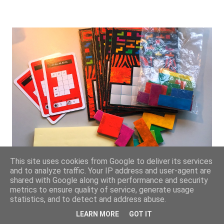
This site uses cookies from Google to deliver its services
and to analyze traffic. Your IP address and user-agent are
Das Ubongo Flow Game
shared with Google along with performance and security
metrics to ensure quality of service, generate usage
Von
Jan Fischbach
24.10.16
statistics, and to detect and address abuse.
LEARN MORE
GOT IT
Spiele bieten eine gute Gelegenheit, zeitliche Erfahrungen