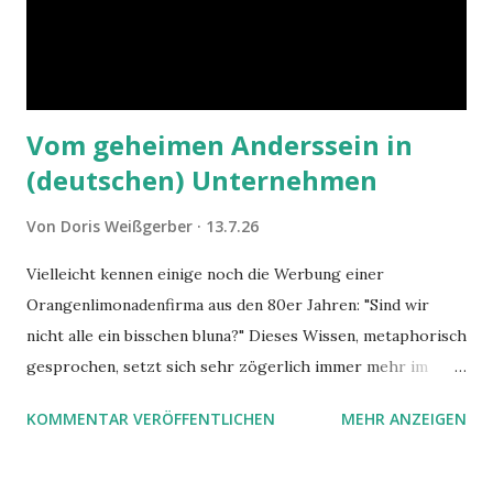
Vom geheimen Anderssein in
(deutschen) Unternehmen
Von
Doris Weißgerber
13.7.26
Vielleicht kennen einige noch die Werbung einer
Orangenlimonadenfirma aus den 80er Jahren: "Sind wir
nicht alle ein bisschen bluna?" Dieses Wissen, metaphorisch
gesprochen, setzt sich sehr zögerlich immer mehr im
öffentlichen Bewusstsein fest: unsere Hirne sind nicht alle
KOMMENTAR VERÖFFENTLICHEN
MEHR ANZEIGEN
gleich. Im Arbeitskontext kann es zu nicht verstandenen
Konflikten kommen, wenn alle über einen Kamm geschoren
werden. Außerdem wundern sich Krankenkassen über