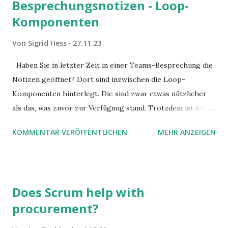
Besprechungsnotizen - Loop-
Komponenten
Von
Sigrid Hess
27.11.23
Haben Sie in letzter Zeit in einer Teams-Besprechung die
Notizen geöffnet? Dort sind inzwischen die Loop-
Komponenten hinterlegt. Die sind zwar etwas nützlicher
als das, was zuvor zur Verfügung stand. Trotzdem ist noch
Luft nach oben. Und es gibt sogar einige ernstzunehmende
KOMMENTAR VERÖFFENTLICHEN
MEHR ANZEIGEN
Stolperfallen. Hier ein erster, kritischer Blick auf das was
Sie damit tun können. Und auch darauf, was Sie besser sein
lassen.
Does Scrum help with
procurement?