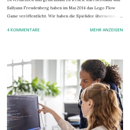
Sallyann Freudenberg haben im Mai 2014 das Lego Flow
Game veröffentlicht. Wir haben die Spielidee übernommen,
aber das Spielmaterial gewechselt. Statt Legosteinen
4 KOMMENTARE
MEHR ANZEIGEN
benutzen wir Material aus Grzegorz Rejchtmans Ubongo-
Spiel. Hier präsentieren wir die Anleitung für das Ubongo
Flow Game.