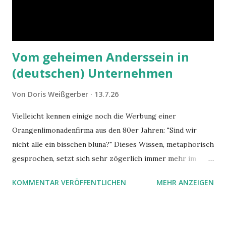
Vom geheimen Anderssein in
(deutschen) Unternehmen
Von
Doris Weißgerber
13.7.26
Vielleicht kennen einige noch die Werbung einer
Orangenlimonadenfirma aus den 80er Jahren: "Sind wir
nicht alle ein bisschen bluna?" Dieses Wissen, metaphorisch
gesprochen, setzt sich sehr zögerlich immer mehr im
öffentlichen Bewusstsein fest: unsere Hirne sind nicht alle
KOMMENTAR VERÖFFENTLICHEN
MEHR ANZEIGEN
gleich. Im Arbeitskontext kann es zu nicht verstandenen
Konflikten kommen, wenn alle über einen Kamm geschoren
werden. Außerdem wundern sich Krankenkassen über