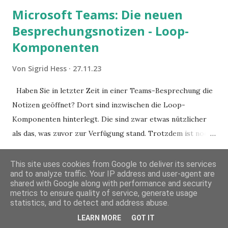
Microsoft Teams: Die neuen
Besprechungsnotizen - Loop-
Komponenten
Von
Sigrid Hess
27.11.23
Haben Sie in letzter Zeit in einer Teams-Besprechung die
Notizen geöffnet? Dort sind inzwischen die Loop-
Komponenten hinterlegt. Die sind zwar etwas nützlicher
als das, was zuvor zur Verfügung stand. Trotzdem ist noch
Luft nach oben. Und es gibt sogar einige ernstzunehmende
KOMMENTAR VERÖFFENTLICHEN
MEHR ANZEIGEN
Stolperfallen. Hier ein erster, kritischer Blick auf das was
This site uses cookies from Google to deliver its services
and to analyze traffic. Your IP address and user-agent are
Sie damit tun können. Und auch darauf, was Sie besser sein
shared with Google along with performance and security
lassen.
metrics to ensure quality of service, generate usage
statistics, and to detect and address abuse.
Does Scrum help with
LEARN MORE
GOT IT