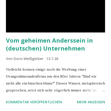
Vom geheimen Anderssein in
(deutschen) Unternehmen
Von
Doris Weißgerber
13.7.26
Vielleicht kennen einige noch die Werbung einer
Orangenlimonadenfirma aus den 80er Jahren: "Sind wir
nicht alle ein bisschen bluna?" Dieses Wissen, metaphorisch
gesprochen, setzt sich sehr zögerlich immer mehr im
öffentlichen Bewusstsein fest: unsere Hirne sind nicht alle
KOMMENTAR VERÖFFENTLICHEN
MEHR ANZEIGEN
gleich. Im Arbeitskontext kann es zu nicht verstandenen