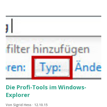
Konflikten kommen, wenn alle über einen Kamm geschoren
werden. Außerdem wundern sich Krankenkassen über
steigende Ausgaben wegen Depressionen, Burnouts und
Angstzuständen ihrer Mitglieder. Dafür könnte es Gründe
geben, die weitgehend noch im Dunkeln zu liegen scheinen.
Die Profi-Tools im Windows-
Explorer
Von
Sigrid Hess
12.10.15