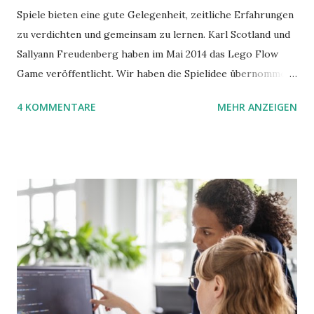
Spiele bieten eine gute Gelegenheit, zeitliche Erfahrungen
zu verdichten und gemeinsam zu lernen. Karl Scotland und
Sallyann Freudenberg haben im Mai 2014 das Lego Flow
Game veröffentlicht. Wir haben die Spielidee übernommen,
aber das Spielmaterial gewechselt. Statt Legosteinen
4 KOMMENTARE
MEHR ANZEIGEN
benutzen wir Material aus Grzegorz Rejchtmans Ubongo-
Spiel. Hier präsentieren wir die Anleitung für das Ubongo
Flow Game.