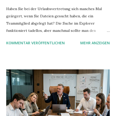
Haben Sie bei der Urlaubsvertretung sich manches Mal
geärgert, wenn Sie Dateien gesucht haben, die ein
Teammitglied abgelegt hat? Die Suche im Explorer
funktioniert tadellos, aber manchmal sollte man den
Suchbegriff noch ein bisschen genauer fassen können. Z.B.
KOMMENTAR VERÖFFENTLICHEN
MEHR ANZEIGEN
mit UND oder ODER oder NICHT... Das geht so einfach,
dann man von alleine kaum drauf kommt: