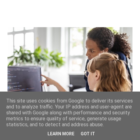
This site uses cookies from Google to deliver its services
and to analyze traffic. Your IP address and user-agent are
shared with Google along with performance and security
Kategorien im Neuen Outlook -
metrics to ensure quality of service, generate usage
statistics, and to detect and address abuse.
für das Team nutzen: Remake
LEARN MORE
GOT IT