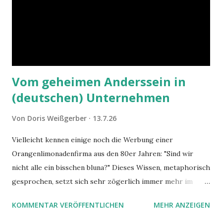
Vom geheimen Anderssein in
(deutschen) Unternehmen
Von
Doris Weißgerber
13.7.26
Vielleicht kennen einige noch die Werbung einer
Orangenlimonadenfirma aus den 80er Jahren: "Sind wir
nicht alle ein bisschen bluna?" Dieses Wissen, metaphorisch
gesprochen, setzt sich sehr zögerlich immer mehr im
öffentlichen Bewusstsein fest: unsere Hirne sind nicht alle
KOMMENTAR VERÖFFENTLICHEN
MEHR ANZEIGEN
gleich. Im Arbeitskontext kann es zu nicht verstandenen