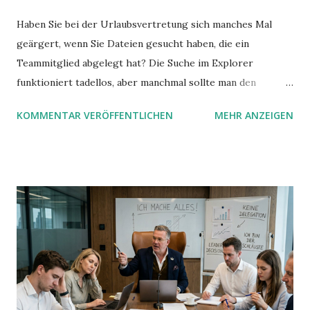
Haben Sie bei der Urlaubsvertretung sich manches Mal
geärgert, wenn Sie Dateien gesucht haben, die ein
Teammitglied abgelegt hat? Die Suche im Explorer
funktioniert tadellos, aber manchmal sollte man den
Suchbegriff noch ein bisschen genauer fassen können. Z.B.
KOMMENTAR VERÖFFENTLICHEN
MEHR ANZEIGEN
mit UND oder ODER oder NICHT... Das geht so einfach,
dann man von alleine kaum drauf kommt: