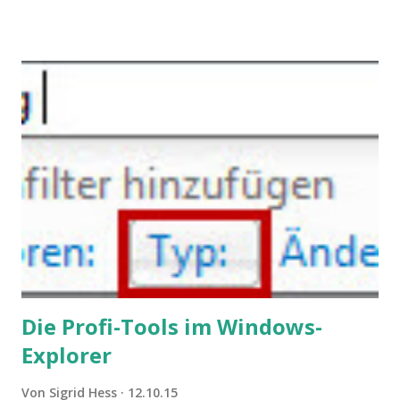
Konflikten kommen, wenn alle über einen Kamm geschoren
werden. Außerdem wundern sich Krankenkassen über
steigende Ausgaben wegen Depressionen, Burnouts und
Angstzuständen ihrer Mitglieder. Dafür könnte es Gründe
geben, die weitgehend noch im Dunkeln zu liegen scheinen.
Die Profi-Tools im Windows-
Explorer
Von
Sigrid Hess
12.10.15