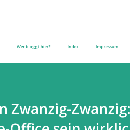
Direkt zum Hauptbereich
Wer bloggt hier?
Index
Impressum
n Zwanzig-Zwanzig
e-Office sein wirkli