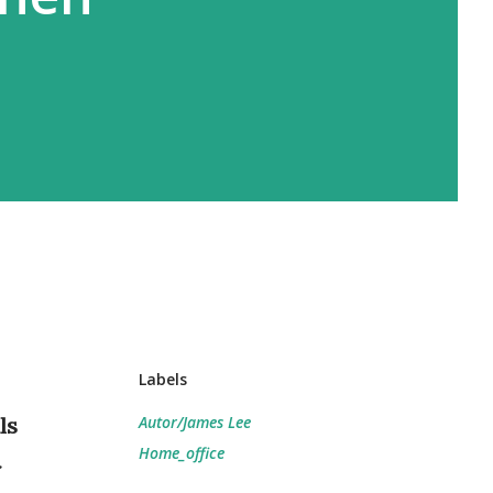
Labels
ls
Autor/James Lee
Home_office
r