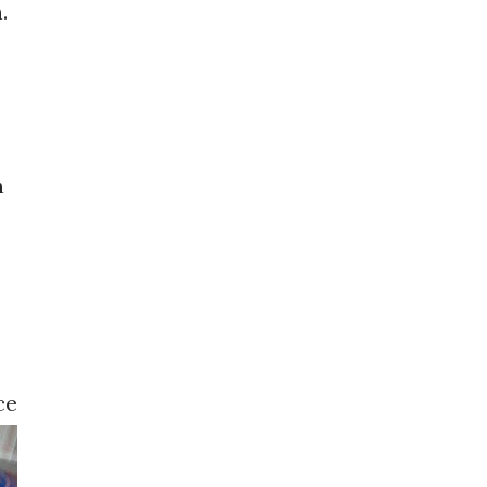
.
h
ce