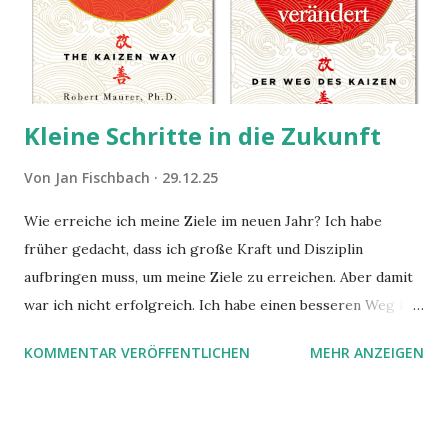
Kleine Schritte in die Zukunft
Von
Jan Fischbach
29.12.25
Wie erreiche ich meine Ziele im neuen Jahr? Ich habe
früher gedacht, dass ich große Kraft und Disziplin
aufbringen muss, um meine Ziele zu erreichen. Aber damit
war ich nicht erfolgreich. Ich habe einen besseren Weg in
zwei Büchern gefunden, die ich in diesem Beitrag teilen
KOMMENTAR VERÖFFENTLICHEN
MEHR ANZEIGEN
möchte. Darin habe ich zwei gute Begründungen gefunden,
warum der einfachere Weg mit kleinen Schritten besser
funktioniert.