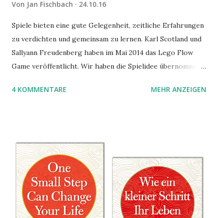
Von
Jan Fischbach
24.10.16
Spiele bieten eine gute Gelegenheit, zeitliche Erfahrungen
zu verdichten und gemeinsam zu lernen. Karl Scotland und
Sallyann Freudenberg haben im Mai 2014 das Lego Flow
Game veröffentlicht. Wir haben die Spielidee übernommen,
aber das Spielmaterial gewechselt. Statt Legosteinen
4 KOMMENTARE
MEHR ANZEIGEN
benutzen wir Material aus Grzegorz Rejchtmans Ubongo-
Spiel. Hier präsentieren wir die Anleitung für das Ubongo
Flow Game.