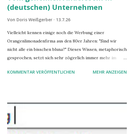
(deutschen) Unternehmen
Von
Doris Weißgerber
13.7.26
Vielleicht kennen einige noch die Werbung einer
Orangenlimonadenfirma aus den 80er Jahren: "Sind wir
nicht alle ein bisschen bluna?" Dieses Wissen, metaphorisch
gesprochen, setzt sich sehr zögerlich immer mehr im
öffentlichen Bewusstsein fest: unsere Hirne sind nicht alle
KOMMENTAR VERÖFFENTLICHEN
MEHR ANZEIGEN
gleich. Im Arbeitskontext kann es zu nicht verstandenen
Konflikten kommen, wenn alle über einen Kamm geschoren
werden. Außerdem wundern sich Krankenkassen über
steigende Ausgaben wegen Depressionen, Burnouts und
Angstzuständen ihrer Mitglieder. Dafür könnte es Gründe
geben, die weitgehend noch im Dunkeln zu liegen scheinen.