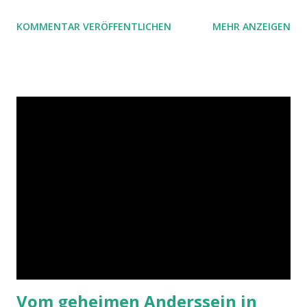
ist ein Vorschlag für die Terminkoordination im Team mit
KOMMENTAR VERÖFFENTLICHEN
MEHR ANZEIGEN
Hilfe von Outlook.
Vom geheimen Anderssein in