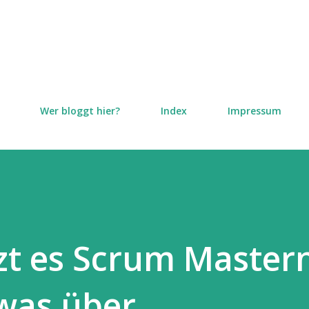
Direkt zum Hauptbereich
Wer bloggt hier?
Index
Impressum
t es Scrum Mastern
was über