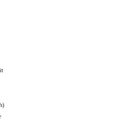
it
h)
e