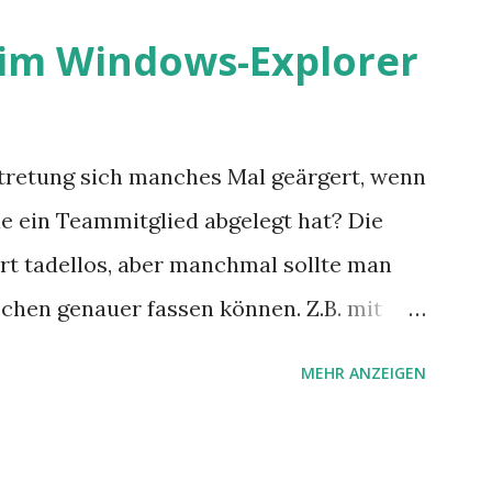
epressionen, Burnouts und
s im Windows-Explorer
der. Dafür könnte es Gründe geben, die
zu liegen scheinen.
rtretung sich manches Mal geärgert, wenn
ie ein Teammitglied abgelegt hat? Die
rt tadellos, aber manchmal sollte man
schen genauer fassen können. Z.B. mit
 Das geht so einfach, dann man von
MEHR ANZEIGEN