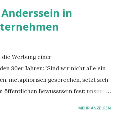
Anderssein in
nternehmen
h die Werbung einer
n 80er Jahren: "Sind wir nicht alle ein
en, metaphorisch gesprochen, setzt sich
 öffentlichen Bewusstsein fest: unsere
 Im Arbeitskontext kann es zu nicht
MEHR ANZEIGEN
mmen, wenn alle über einen Kamm
 wundern sich Krankenkassen über