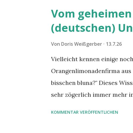
Vom geheimen 
(deutschen) U
Von
Doris Weißgerber
13.7.26
Vielleicht kennen einige noc
Orangenlimonadenfirma aus de
bisschen bluna?" Dieses Wiss
sehr zögerlich immer mehr im
Hirne sind nicht alle gleich.
KOMMENTAR VERÖFFENTLICHEN
verstandenen Konflikten ko
geschoren werden. Außerdem