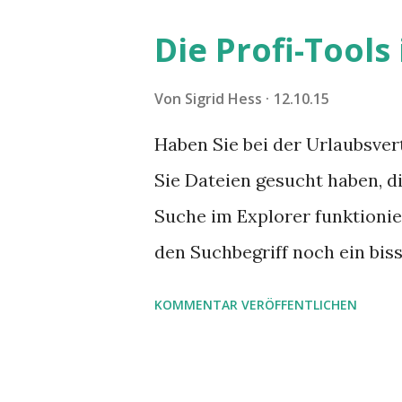
steigende Ausgaben wegen D
Die Profi-Tool
Angstzuständen ihrer Mitglie
weitgehend noch im Dunkeln 
Von
Sigrid Hess
12.10.15
Haben Sie bei der Urlaubsve
Sie Dateien gesucht haben, d
Suche im Explorer funktionie
den Suchbegriff noch ein bis
UND oder ODER oder NICHT...
KOMMENTAR VERÖFFENTLICHEN
alleine kaum drauf kommt: